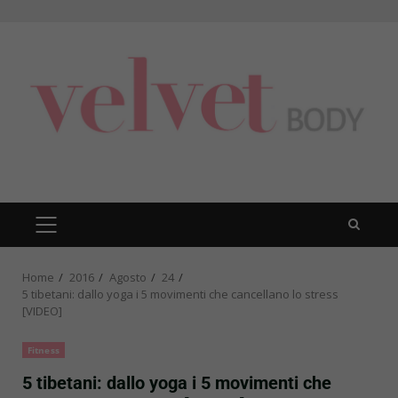
Skip
to
content
PRIMARY
MENU
Home
2016
Agosto
24
5 tibetani: dallo yoga i 5 movimenti che cancellano lo stress
[VIDEO]
Fitness
5 tibetani: dallo yoga i 5 movimenti che