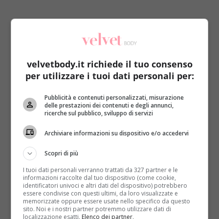
velvetbody.it richiede il tuo consenso
per utilizzare i tuoi dati personali per:
Armonizzare le energie del corpo per ottenere la
fonte dell’eterna giovinezza
: ecco lo scopo dei
Pubblicità e contenuti personalizzati, misurazione
cosiddetti 5 tibetani, ovvero 5 esercizi provenienti
delle prestazioni dei contenuti e degli annunci,
dallo yoga selezionati da alcuni maestri tibetani. A
ricerche sul pubblico, sviluppo di servizi
quanto pare riescono a donare benessere psico-
Archiviare informazioni su dispositivo e/o accedervi
fisico a chiunque decida di dedicare qualche minuto
della propria giornata a queste semplici posizioni.
Scopri di più
Oltre ai movimenti, è importante sia la
respirazione che la concentrazione
. Insomma, si
I tuoi dati personali verranno trattati da 327 partner e le
informazioni raccolte dal tuo dispositivo (come cookie,
tratta di un’attività adatta anche agli allergici allo
identificatori univoci e altri dati del dispositivo) potrebbero
sport, basta approcciarsi ad essa con il dovuto
essere condivise con questi ultimi, da loro visualizzate e
memorizzate oppure essere usate nello specifico da questo
rispetto e con le convinzioni necessarie. Da soli non
sito. Noi e i nostri partner potremmo utilizzare dati di
potranno donare un corpo perfetto e una mente
localizzazione esatti.
Elenco dei partner
.