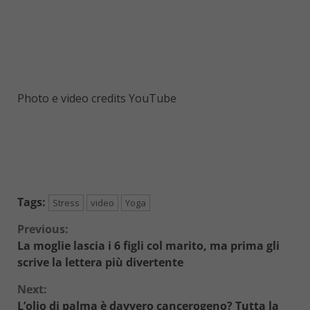
Photo e video credits YouTube
Tags:
Stress
video
Yoga
Continue
Previous:
La moglie lascia i 6 figli col marito, ma prima gli
Reading
scrive la lettera più divertente
Next:
L’olio di palma è davvero cancerogeno? Tutta la