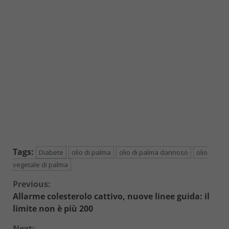
Tags:
Diabete
olio di palma
olio di palma dannoso
olio
vegetale di palma
Continue
Previous:
Allarme colesterolo cattivo, nuove linee guida: il
Reading
limite non è più 200
Next: