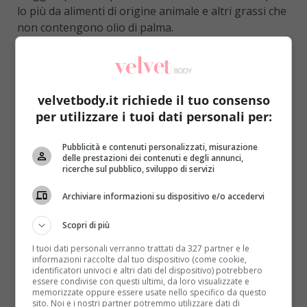
lo più da alimenti di origine animale e altri grassi che
non contengono olio di palma.
Recentemente si è molto discusso
dell’incidenza o
meno del consumo di questo tipo di olio sulla
comparsa di malattie come il diabete
: davvero
velvetbody.it richiede il tuo consenso
l’olio di palma è nocivo per la salute? La risposta
per utilizzare i tuoi dati personali per:
sembra essere chiara, alla luce degli studi più recenti.
L’anno scorso uno studio promosso dalla Società
Pubblicità e contenuti personalizzati, misurazione
italiana di diabetologia incriminava l’olio sostenendo
delle prestazioni dei contenuti e degli annunci,
che “Può aprire la strada al diabete di tipo 2”.
ricerche sul pubblico, sviluppo di servizi
L’esperimento condotto dagli scienziati implicava che
Archiviare informazioni su dispositivo e/o accedervi
fosse introdotta una quantità massiccia di palmitato
all’interno delle cellule del pancreas, procurando
Scopri di più
all’organo dei danni. Poco dopo, però
, il dato
I tuoi dati personali verranno trattati da 327 partner e le
riscontrato sulle cavie era stato corretto
dagli
informazioni raccolte dal tuo dispositivo (come cookie,
stessi autori della pubblicazione: il palmitato è infatti
identificatori univoci e altri dati del dispositivo) potrebbero
essere condivise con questi ultimi, da loro visualizzate e
solo un componente dell’olio di palma, e la
memorizzate oppure essere usate nello specifico da questo
situazione creata in laboratorio
è praticamente
sito. Noi e i nostri partner potremmo utilizzare dati di