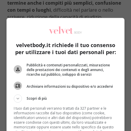
termine anche i compiti più semplici, confusione
con tempi o luoghi
, difficoltà nel parlare o nello
scrivere, riduzione della capacità di giudizio,
cambiamenti repentini dell’umore.
Partendo da questo presupposto, la scienza ha
cominciato a chiedersi cosa fare per impedire
velvetbody.it richiede il tuo consenso
questo lento ma inesorabile processo
. Tra le tante
per utilizzare i tuoi dati personali per:
soluzioni che si trovano attualmente in fase di
sperimentazione
(LEGGI ANCHE: ALZHEIMER: PET E
Pubblicità e contenuti personalizzati, misurazione
UNA PUNTURA LOMBARE COME NUOVO
delle prestazioni dei contenuti e degli annunci,
ricerche sul pubblico, sviluppo di servizi
PROTOCOLLO EFFICACE)
si aggiunge un nuovo
farmaco, ovvero l’Aducanumab. I suoi effetti,
Archiviare informazioni su dispositivo e/o accedervi
giudicati “incoraggianti”, sono stati illustrati
all’interno della rivista scientifica
Nature
.
In pratica si
Scopri di più
tratta di un anticorpo monoclonale che insegna
I tuoi dati personali verranno trattati da 327 partner e le
al sistema immunitario dell’individuo a
informazioni raccolte dal tuo dispositivo (come cookie,
identificatori univoci e altri dati del dispositivo) potrebbero
riconoscere le placche della malattia e a
essere condivise con questi ultimi, da loro visualizzate e
combatterle
. Risultati più che positivi sono giunti
memorizzate oppure essere usate nello specifico da questo