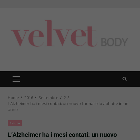
Skip
to
content
PRIMARY
MENU
Home
2016
Settembre
2
L’Alzheimer ha i mesi contati: un nuovo farmaco lo abbatte in un
anno
Salute
L’Alzheimer ha i mesi contati: un nuovo