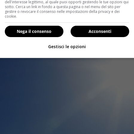
dell'interesse legittimo, al quale puoi opporti gestendo le tue opzioni qui
sotto. Cerca un link in fondo a questa pagina o nel menu del sito per
gestire o revocare il consenso nelle impostazioni della privacy e dei
cookie.
Nega il consenso
Acconsenti
Gestisci le opzioni