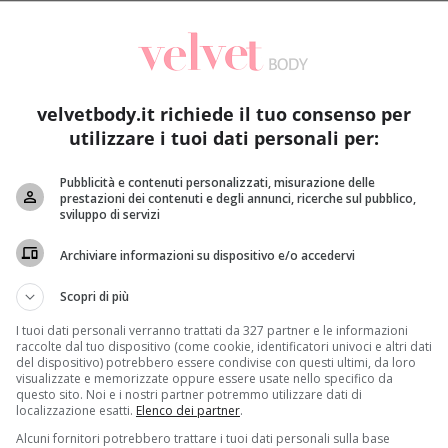
velvetbody.it richiede il tuo consenso per
utilizzare i tuoi dati personali per:
Pubblicità e contenuti personalizzati, misurazione delle
prestazioni dei contenuti e degli annunci, ricerche sul pubblico,
suale. Quando diventa patologico, cosa fare? Una nuova ricerca sp
sviluppo di servizi
Archiviare informazioni su dispositivo e/o accedervi
tivo potrebbe essere medico più che ‘sentimentale’
. Negli
à
. Alcuni ricercatori italiani del
Dipartimento Interaziendale Salu
Scopri di più
di trovare
un rimedio in grado di riaccendere il desiderio 
I tuoi dati personali verranno trattati da 327 partner e le informazioni
raccolte dal tuo dispositivo (come cookie, identificatori univoci e altri dati
interesse sessuale è estremamente mutevole e attraversa fasi
del dispositivo) potrebbero essere condivise con questi ultimi, da loro
è un caso che da novembre ad aprile, quando le ore di sole 
visualizzate e memorizzate oppure essere usate nello specifico da
questo sito. Noi e i nostri partner potremmo utilizzare dati di
se di giugno riporta il più alto tasso di concepimento
.
localizzazione esatti.
Elenco dei partner
.
Alcuni fornitori potrebbero trattare i tuoi dati personali sulla base