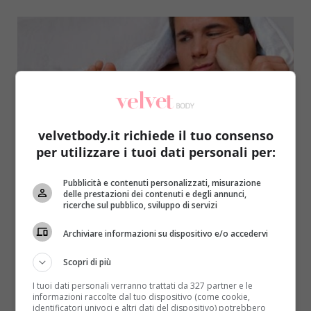
velvetbody.it richiede il tuo consenso
per utilizzare i tuoi dati personali per:
Sesso&Salute
Pubblicità e contenuti personalizzati, misurazione
Disfunzione erettile, per curarla basta
delle prestazioni dei contenuti e degli annunci,
ricerche sul pubblico, sviluppo di servizi
un’alga
Redazione
13 Novembre 2014
Archiviare informazioni su dispositivo e/o accedervi
Una soluzione semplice e naturale per la disfunzione
Scopri di più
erettile: un’alga. Questa l’ipotesi dei ricercatori
I tuoi dati personali verranno trattati da 327 partner e le
dell’università Tor Vergata...
informazioni raccolte dal tuo dispositivo (come cookie,
identificatori univoci e altri dati del dispositivo) potrebbero