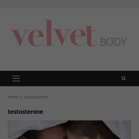
Skip
to
content
PRIMARY
MENU
Home
testosterone
testosterone