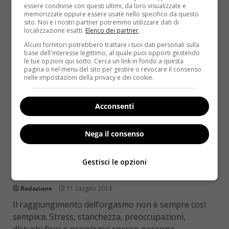
Read More
essere condivise con questi ultimi, da loro visualizzate e
memorizzate oppure essere usate nello specifico da questo
sito. Noi e i nostri partner potremmo utilizzare dati di
localizzazione esatti.
Elenco dei partner
.
Alcuni fornitori potrebbero trattare i tuoi dati personali sulla
base dell'interesse legittimo, al quale puoi opporti gestendo
le tue opzioni qui sotto. Cerca un link in fondo a questa
pagina o nel menu del sito per gestire o revocare il consenso
nelle impostazioni della privacy e dei cookie.
Acconsenti
Nega il consenso
Sesso
Arriva il gel nasale Tefina, per favorire
Gestisci le opzioni
l’orgasmo femminile
Redazione
11 Giugno 2014
Il raggiungimento dell’orgasmo non è sempre così
semplice. Stress, stanchezza, preoccupazioni,
disturbi fisici o psicologici spesso possono...