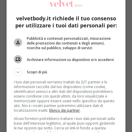
spegnersi
.
LEGGI ANCHE:
IL COLORE DELLA CARTA DA PARATI
velvetbody.it richiede il tuo consenso
PUO’ ESSERE AFRODISIACO
per utilizzare i tuoi dati personali per:
Esaminando durante e dopo il sesso
la corteccia
Pubblicità e contenuti personalizzati, misurazione
cerebrale maschile
, ovvero l’area del cervello
delle prestazioni dei contenuti e degli annunci,
deputata a quelle funzioni cognitive fondamentali
ricerche sul pubblico, sviluppo di servizi
quali la coscienza, la memoria, il pensiero, la
Archiviare informazioni su dispositivo e/o accedervi
concentrazione e il linguaggio, il dottor Serge
Stoleru e la sua equipe di neuroscienziati ha notato
Scopri di più
come a un certo punto
vada letteralemente in
I tuoi dati personali verranno trattati da 327 partner e le
stand by
. Questo perché
l’orgasmo manda in
informazioni raccolte dal tuo dispositivo (come cookie,
circolo ossitocina
(che abbassa il livello del
identificatori univoci e altri dati del dispositivo) potrebbero
essere condivise con questi ultimi, da loro visualizzate e
testosterone)
e serotonina
(che stimola il sonno),
memorizzate oppure essere usate nello specifico da questo
un mix letale che manda al tappeto l’uomo per un
sito. Noi e i nostri partner potremmo utilizzare dati di
localizzazione esatti.
Elenco dei partner
.
certo periodo di tempo.
Il recupero varia da
persona a persona e dipende da molti fattori,
Alcuni fornitori potrebbero trattare i tuoi dati personali sulla
base dell'interesse legittimo, al quale puoi opporti gestendo
innanzitutto l’età
(pochi minuti per un ventenne,
le tue opzioni qui sotto. Cerca un link in fondo a questa