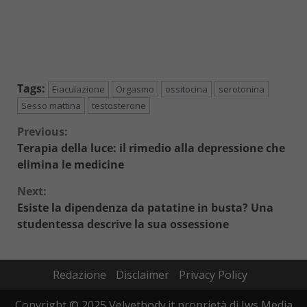
Tags:
Eiaculazione
Orgasmo
ossitocina
serotonina
Sesso mattina
testosterone
Continue
Previous:
Terapia della luce: il rimedio alla depressione che
Reading
elimina le medicine
Next:
Esiste la dipendenza da patatine in busta? Una
studentessa descrive la sua ossessione
Redazione
Disclaimer
Privacy Policy
Copyright © 2025 Velvetbody.it proprietà di Jws Media