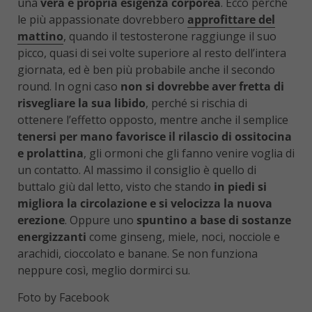
una
vera e propria esigenza corporea
. Ecco perché
le più appassionate dovrebbero
approfittare del
mattino
, quando il testosterone raggiunge il suo
picco, quasi di sei volte superiore al resto dell’intera
giornata, ed è ben più probabile anche il secondo
round. In ogni caso
non si dovrebbe aver fretta di
risvegliare la sua libido
, perché si rischia di
ottenere l’effetto opposto, mentre anche il semplice
tenersi per mano favorisce il rilascio di ossitocina
e prolattina
, gli ormoni che gli fanno venire voglia di
un contatto. Al massimo il consiglio è quello di
buttalo giù dal letto, visto che stando
in piedi si
migliora la circolazione e si velocizza la nuova
erezione
. Oppure uno
spuntino a base di sostanze
energizzanti
come ginseng, miele, noci, nocciole e
arachidi, cioccolato e banane. Se non funziona
neppure così, meglio dormirci su.
Foto by Facebook