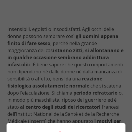
Insensibili, egoisti o insoddisfatti. Agli occhi delle
donne possono sembrare così
gli uomini appena
finito di fare sesso
, perché nella grande
maggioranza dei casi
stanno zitti, si allontanano e
in qualche occasione sembrano addirittura
infastiditi
. È bene sapere che questi comportamenti
non dipendono né dalle donne né dalla mancanza di
sensibilità o affetto, bensì da una
reazione
fisiologica assolutamente normale
che si scatena
dopo l’eiaculazione. Si chiama
periodo refrattario
o,
in modo più maschilista, riposo del guerriero ed è
stato
al centro degli studi dei ricercatori
francesi
dell’Institut National de la Santé et de la Recherche
Médicale (Inserm) che hanno appurato
i motivi per
cui il cervello maschile dopo l’orgasmo sembra