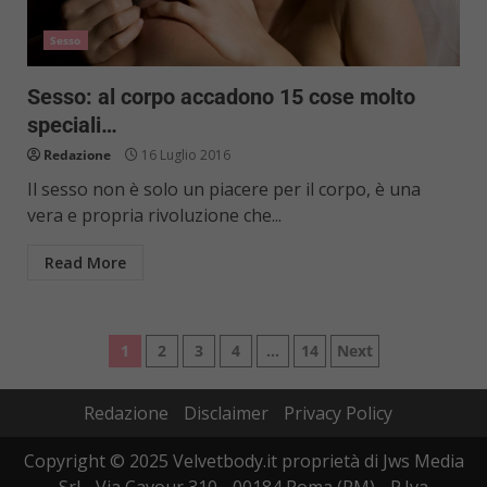
Sesso
Sesso: al corpo accadono 15 cose molto
speciali…
Redazione
16 Luglio 2016
Il sesso non è solo un piacere per il corpo, è una
vera e propria rivoluzione che...
Read More
Paginazione
1
2
3
4
…
14
Next
degli
Redazione
Disclaimer
Privacy Policy
articoli
Copyright © 2025 Velvetbody.it proprietà di Jws Media
Srl - Via Cavour 310 - 00184 Roma (RM) - P.Iva