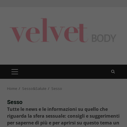
Skip
to
content
PRIMARY
MENU
Home
Sesso&Salute
Sesso
Sesso
Tutte le news e le informazioni su quello che
riguarda la sfera sessuale: consigli e suggerimenti
per saperne di più e per aprirsi su questo tema un