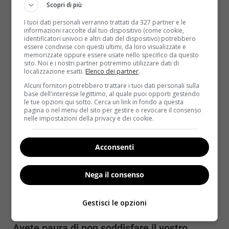
Scopri di più
lattofilia e le forme di feticismo
Redazione
21 Novembre 2016
I tuoi dati personali verranno trattati da 327 partner e le
informazioni raccolte dal tuo dispositivo (come cookie,
Il seno è da sempre, per l’uomo, oggetto di
identificatori univoci e altri dati del dispositivo) potrebbero
essere condivise con questi ultimi, da loro visualizzate e
adulazione e compiacimento. Oggi è sia simbolo di...
memorizzate oppure essere usate nello specifico da questo
sito. Noi e i nostri partner potremmo utilizzare dati di
localizzazione esatti.
Elenco dei partner
.
Read More
Alcuni fornitori potrebbero trattare i tuoi dati personali sulla
base dell'interesse legittimo, al quale puoi opporti gestendo
le tue opzioni qui sotto. Cerca un link in fondo a questa
pagina o nel menu del sito per gestire o revocare il consenso
nelle impostazioni della privacy e dei cookie.
Acconsenti
Nega il consenso
Gestisci le opzioni
Sesso
Avete paura di non soddisfare il vostro