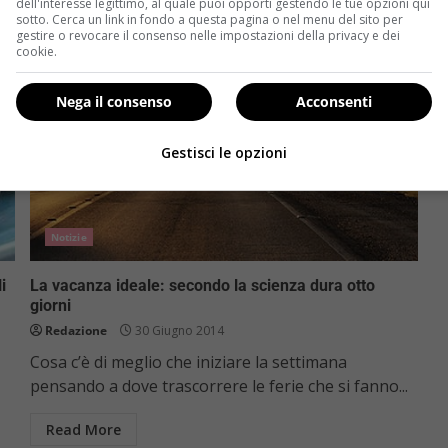
dell'interesse legittimo, al quale puoi opporti gestendo le tue opzioni qui
sotto. Cerca un link in fondo a questa pagina o nel menu del sito per
gestire o revocare il consenso nelle impostazioni della privacy e dei
cookie.
Nega il consenso
Acconsenti
Gestisci le opzioni
Notizie
i
La vacanza ideale: secondo la scienza dura otto
giorni
Redazione
30 Giugno 2014
Cosa c’è di meglio che iniziare la settimana
pensando a dove trascorrere le ferie che si fanno...
Read More