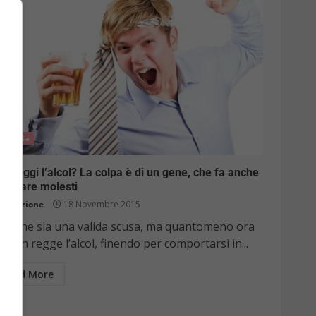
Notizie
n reggi l’alcol? La colpa è di un gene, che fa anche
ventare molesti
Redazione
18 Novembre 2015
on che sia una valida scusa, ma quantomeno ora
i non regge l’alcol, finendo per comportarsi in...
Read More