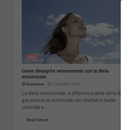
Diete
Come dimagrire velocemente con la dieta
emozionale
Redazione
3 Dicembre 2016
La dieta emozionale, a differenza delle altre diete,
garantisce la continuità nei risultati a livello
umorale e...
Read More