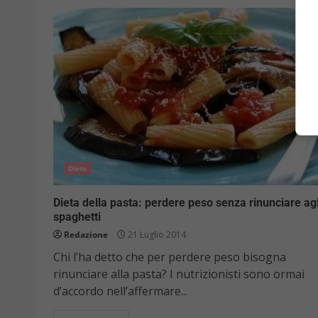
Diete
Dieta della pasta: perdere peso senza rinunciare agl
spaghetti
Redazione
21 Luglio 2014
Chi l’ha detto che per perdere peso bisogna
rinunciare alla pasta? I nutrizionisti sono ormai
d’accordo nell’affermare...