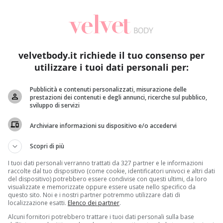
velvetbody.it richiede il tuo consenso per
utilizzare i tuoi dati personali per:
Pubblicità e contenuti personalizzati, misurazione delle
prestazioni dei contenuti e degli annunci, ricerche sul pubblico,
Sesso
sviluppo di servizi
Dopo il sesso gli uomini stanno in silenzio e
No
Archiviare informazioni su dispositivo e/o accedervi
sembrano “spenti”: arriva la spiegazione
di
Redazione
19 Novembre 2015
Scopri di più
Insensibili, egoisti o insoddisfatti. Agli occhi delle
N
I tuoi dati personali verranno trattati da 327 partner e le informazioni
donne possono sembrare così gli uomini appena
ch
raccolte dal tuo dispositivo (come cookie, identificatori univoci e altri dati
del dispositivo) potrebbero essere condivise con questi ultimi, da loro
finito di fare...
visualizzate e memorizzate oppure essere usate nello specifico da
questo sito. Noi e i nostri partner potremmo utilizzare dati di
localizzazione esatti.
Elenco dei partner
.
Read More
Alcuni fornitori potrebbero trattare i tuoi dati personali sulla base