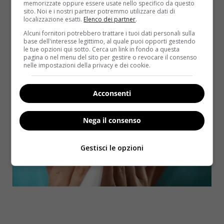
di anticipare la puntura al mese di ottobre
. Il
memorizzate oppure essere usate nello specifico da questo
sito. Noi e i nostri partner potremmo utilizzare dati di
consiglio vale soprattutto per gli over 65, i bambini
localizzazione esatti.
Elenco dei partner
.
con più di 6 mesi e i soggetti già afflitti da altre
Alcuni fornitori potrebbero trattare i tuoi dati personali sulla
patologie.
base dell'interesse legittimo, al quale puoi opporti gestendo
le tue opzioni qui sotto. Cerca un link in fondo a questa
pagina o nel menu del sito per gestire o revocare il consenso
nelle impostazioni della privacy e dei cookie.
Acconsenti
Nega il consenso
Gestisci le opzioni