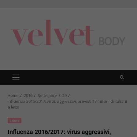
Skip
to
content
PRIMARY
MENU
Home
2016
Settembre
29
Influenza 2016/2017: virus aggressivi, previsti 17 milioni di italiani
a letto
Salute
Influenza 2016/2017: virus aggressivi,