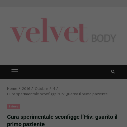
Skip
to
content
PRIMARY
MENU
Home
2016
Ottobre
4
Cura sperimentale sconfigge l’Hiv: guarito il primo paziente
Salute
Cura sperimentale sconfigge l’Hiv: guarito il
primo paziente