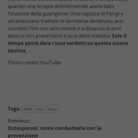
quando una terapia antiretrovirale aveva dato
l’illusione della guarigione. Una ragazza di Parigi e
un americano trattato in Germania sembrano aver
sconfitto l’Hiv con altri metodi e a distanza di anni
ancora non presentano tracce della malattia.
Solo il
tempo potrà dare i suoi verdetti su questa nuova
tecnica
.
Photo credits YouTube
Tags:
AIDS
Hiv
Virus
Continue
Previous:
Osteoporosi, come combatterla con la
Reading
prevenzione