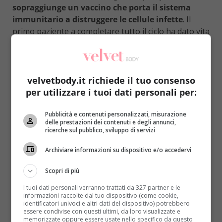
sopraggiunge un vaccino che porta il sistema
immunitario a distruggere le cellule infette
. Il
primo paziente a completare tutto il ciclo ha dato vita
alla svolta: nel suo sangue non c’è più alcuna traccia
dell’Hiv.
Lui stesso stenta a crederci:
“Sarebbe fantastico se
velvetbody.it richiede il tuo consenso
fossi stato curato […],
sarebbe un grande successo se
per utilizzare i tuoi dati personali per:
dopo tanti anni di ricerca venisse trovata la cura per
guarire da questa malattia
“
, ha detto l’incredulo e
Pubblicità e contenuti personalizzati, misurazione
fortunato paziente, rimasto volutamente anonimo.
delle prestazioni dei contenuti e degli annunci,
ricerche sul pubblico, sviluppo di servizi
L’entusiasmo del mondo della medicina è alle stelle,
nonostante sia
necessario monitorare lo stato di
Archiviare informazioni su dispositivo e/o accedervi
salute dell’ex malato per 5 anni prima di poterlo
considerare davvero fuori pericolo
.
Scopri di più
I tuoi dati personali verranno trattati da 327 partner e le
informazioni raccolte dal tuo dispositivo (come cookie,
identificatori univoci e altri dati del dispositivo) potrebbero
essere condivise con questi ultimi, da loro visualizzate e
memorizzate oppure essere usate nello specifico da questo