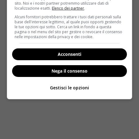
sito. Noi e i nostri partner potremmo utilizzare dati di
localizzazione esatti.
Elenco dei partner
.
Alcuni fornitori potrebbero trattare i tuoi dati personali sulla
base dell'interesse legittimo, al quale puoi opporti gestendo
le tue opzioni qui sotto. Cerca un link in fondo a questa
pagina o nel menu del sito per gestire o revocare il consenso
nelle impostazioni della privacy e dei cookie.
Mappa dell’Aids nel mondo
Acconsenti
Nega il consenso
Gestisci le opzioni