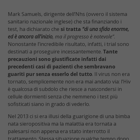
Mark Samuels, dirigente dell’Nhs (ovvero il sistema
sanitario nazionale inglese) che sta finanziando i
test, ha dichiarato che
si tratta
“di una sfida enorme,
ed è ancora all’inizio
, ma il progresso è notevole”
.
Nonostante l’incredibile risultato, infatti, i trial sono
destinati a proseguire incessantemente.
Tante
precauzioni sono giustificate infatti dai
precedenti casi di pazienti che sembravano
guariti pur senza esserlo del tutto
. Il virus non era
tornato, semplicemente non era mai andato via: l’Hiv
è qualcosa di subdolo che riesce a nascondersi in
cellule dormienti senza che nemmeno i test più
sofisticati siano in grado di vederlo.
Nel 2013 ci si era illusi della guarigione di una bimba
nata sieropositiva ma la malattia era tornata a
palesarsi non appena era stato interrotto il
trattamento. Stessa situazione qualche tempo dopo,