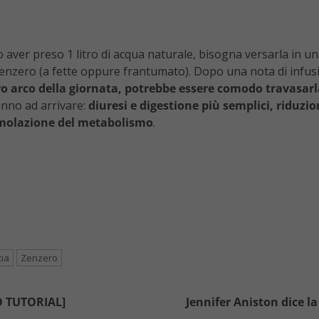
o aver preso 1 litro di acqua naturale, bisogna versarla in una 
o zenzero (a fette oppure frantumato). Dopo una nota di infus
ero arco della giornata, potrebbe essere comodo travasarla
ranno ad arrivare:
diuresi e digestione più semplici, riduzio
stimolazione del metabolismo
.
ia
Zenzero
EO TUTORIAL]
Jennifer Aniston dice la