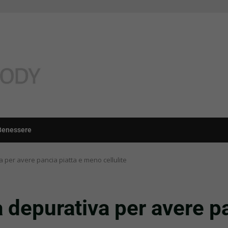
Benessere
a per avere pancia piatta e meno cellulite
a depurativa per avere p