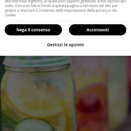
o per arrivare alla quantità d’acqua che bisognerebbe b
dell'interesse legittimo, al quale puoi opporti gestendo le tue opzioni qui
sotto. Cerca un link in fondo a questa pagina o nel menu del sito per
gestire o revocare il consenso nelle impostazioni della privacy e dei
cookie.
Nega il consenso
Acconsenti
Gestisci le opzioni