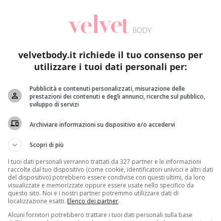
velvetbody.it richiede il tuo consenso per
utilizzare i tuoi dati personali per:
Pubblicità e contenuti personalizzati, misurazione delle
prestazioni dei contenuti e degli annunci, ricerche sul pubblico,
cellulite? Sì, se mixata con la frutta e la verdura più adatta allo
sviluppo di servizi
Archiviare informazioni su dispositivo e/o accedervi
) è già un must: nelle palestre o negli uffici, non è insolito 
e più disparate,
ognuna mirata per il raggiungimento di un 
Scopri di più
 meno cellulite, allora la frutta e verdura da mixare è qu
I tuoi dati personali verranno trattati da 327 partner e le informazioni
raccolte dal tuo dispositivo (come cookie, identificatori univoci e altri dati
imone contiene la pepsina, ottima per bruciare i grassi e riatti
del dispositivo) potrebbero essere condivise con questi ultimi, da loro
visualizzate e memorizzate oppure essere usate nello specifico da
ntro la cellulite; la menta è un valido alleato per il gas inte
questo sito. Noi e i nostri partner potremmo utilizzare dati di
cia passare per la salute
(LEGGI ANCHE: QUANTA ACQUA SE
localizzazione esatti.
Elenco dei partner
.
olito e gradevole
. Lo è zenzero è forte ma viene mitigato dagl
Alcuni fornitori potrebbero trattare i tuoi dati personali sulla base