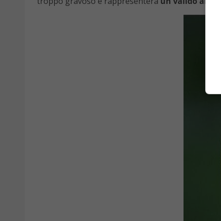
troppo gravoso e rappresenterà
un valido aiut