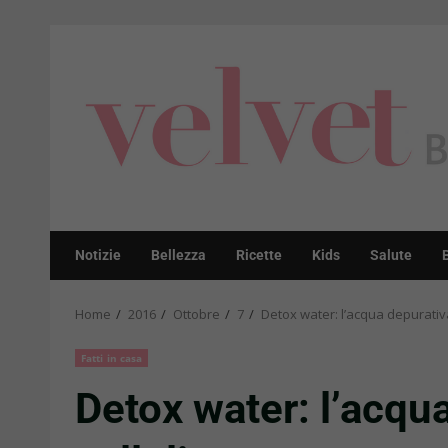
Skip
to
content
Notizie
Bellezza
Ricette
Kids
Salute
Home
2016
Ottobre
7
Detox water: l’acqua depurativ
Fatti in casa
Detox water: l’acqu