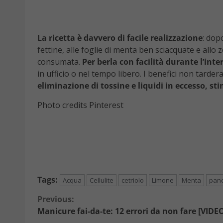
La ricetta è davvero di facile realizzazione
: dop
fettine, alle foglie di menta ben sciacquate e all
consumata.
Per berla con facilità durante l’int
in ufficio o nel tempo libero. I benefici non tarde
eliminazione di tossine e liquidi in eccesso, 
Photo credits Pinterest
Tags:
Acqua
Cellulite
cetriolo
Limone
Menta
panc
Continue
Previous:
Manicure fai-da-te: 12 errori da non fare [VID
Reading