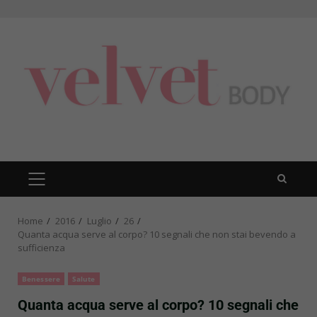
Skip
to
content
PRIMARY
MENU
Home
2016
Luglio
26
Quanta acqua serve al corpo? 10 segnali che non stai bevendo a
sufficienza
Benessere
Salute
Quanta acqua serve al corpo? 10 segnali che