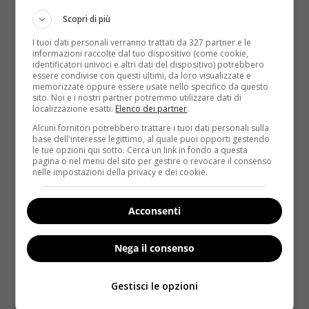
Guarire dalle malattie richiede più tempo
:
l’acqua permette al corpo di lavare via le tossine. In
Scopri di più
sua assenza i prodotti di scarico non vengono
I tuoi dati personali verranno trattati da 327 partner e le
filtrati.
informazioni raccolte dal tuo dispositivo (come cookie,
identificatori univoci e altri dati del dispositivo) potrebbero
Dolori articolari
: dischi spinali e di cartilagine
essere condivise con questi ultimi, da loro visualizzate e
memorizzate oppure essere usate nello specifico da questo
sono costituiti da acqua per l’80 per cento. Se
sito. Noi e i nostri partner potremmo utilizzare dati di
l’acqua scarseggia, il corpo non riesce ad assorbire
localizzazione esatti.
Elenco dei partner
.
in modo efficace i traumi causati da urti e
Alcuni fornitori potrebbero trattare i tuoi dati personali sulla
movimenti.
base dell'interesse legittimo, al quale puoi opporti gestendo
le tue opzioni qui sotto. Cerca un link in fondo a questa
pagina o nel menu del sito per gestire o revocare il consenso
Diminuzione della massa muscolare
: stesso
nelle impostazioni della privacy e dei cookie.
discorso del punto precedente, visto che anche i
muscoli sono composti in gran parte da acqua!
Acconsenti
Attacchi di fame improvvisa
: il corpo inizia a
scambiare la sete per fame e si vorrebbe mangiare
Nega il consenso
molto di più!
Problemi digestivi
: le mucose dello stomaco si
Gestisci le opzioni
indeboliscono, spianando la strada a bruciori di