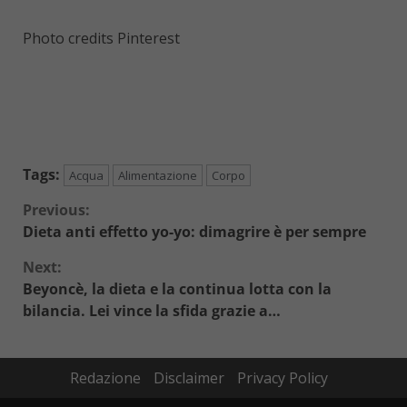
Photo credits Pinterest
Tags:
Acqua
Alimentazione
Corpo
Continue
Previous:
Dieta anti effetto yo-yo: dimagrire è per sempre
Reading
Next:
Beyoncè, la dieta e la continua lotta con la
bilancia. Lei vince la sfida grazie a…
Redazione
Disclaimer
Privacy Policy