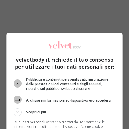
velvetbody.it richiede il tuo consenso
per utilizzare i tuoi dati personali per:
Pubblicità e contenuti personalizzati, misurazione
delle prestazioni dei contenuti e degli annunci,
Nel film Luca (Argentero) è un architetto bello,
ricerche sul pubblico, sviluppo di servizi
single e vegano, single mentre Rocco (Stefano
Fresi) è un geometra sposato, con tre figli, molto
Archiviare informazioni su dispositivo e/o accedervi
sovrappeso e perennemente a dieta…la vita di
Scopri di più
coppia fa ingrassare?
I tuoi dati personali verranno trattati da 327 partner e le
Il problema non è la vita di coppia…sono le cattive
informazioni raccolte dal tuo dispositivo (come cookie,