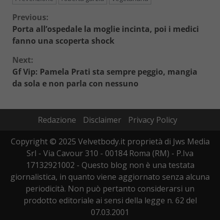
Continue
Previous:
Porta all’ospedale la moglie incinta, poi i medici
Reading
fanno una scoperta shock
Next:
Gf Vip: Pamela Prati sta sempre peggio, mangia
da sola e non parla con nessuno
Redazione
Disclaimer
Privacy Policy
Copyright © 2025 Velvetbody.it proprietà di Jws Media
Srl - Via Cavour 310 - 00184 Roma (RM) - P.Iva
17132921002 - Questo blog non è una testata
giornalistica, in quanto viene aggiornato senza alcuna
periodicità. Non può pertanto considerarsi un
prodotto editoriale ai sensi della legge n. 62 del
07.03.2001