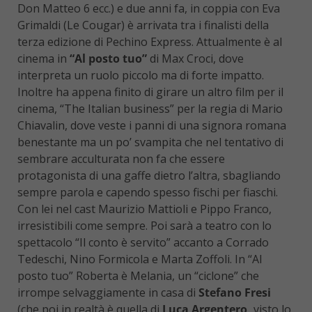
Don Matteo 6 ecc.) e due anni fa, in coppia con Eva
Grimaldi (Le Cougar) è arrivata tra i finalisti della
terza edizione di Pechino Express. Attualmente è al
cinema in
“Al posto tuo”
di Max Croci, dove
interpreta un ruolo piccolo ma di forte impatto.
Inoltre ha appena finito di girare un altro film per il
cinema, “The Italian business” per la regia di Mario
Chiavalin, dove veste i panni di una signora romana
benestante ma un po’ svampita che nel tentativo di
sembrare acculturata non fa che essere
protagonista di una gaffe dietro l’altra, sbagliando
sempre parola e capendo spesso fischi per fiaschi.
Con lei nel cast Maurizio Mattioli e Pippo Franco,
irresistibili come sempre. Poi sarà a teatro con lo
spettacolo “Il conto è servito” accanto a Corrado
Tedeschi, Nino Formicola e Marta Zoffoli. In “Al
posto tuo” Roberta è Melania, un “ciclone” che
irrompe selvaggiamente in casa di
Stefano Fresi
(che poi in realtà è quella di
Luca Argentero,
visto lo