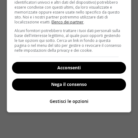
identificatori univoci e altri dati del dispositivo) potrebbero
abitudini alimentari che fanno ingrassare!
essere condivise con questi ultimi, da loro visualizzate e
memorizzate oppure essere usate nello specifico da questo
So che curi molto la tua alimentazione. Vuoi
sito. Noi e i nostri partner potremmo utilizzare dati di
localizzazione esatti.
Elenco dei partner
.
svelare a noi di VelvetBody la tua giornata
alimentare tipo?
Alcuni fornitori potrebbero trattare i tuoi dati personali sulla
base dell'interesse legittimo, al quale puoi opporti gestendo
le tue opzioni qui sotto. Cerca un link in fondo a questa
È vero, sono piuttosto attenta all’alimentazione, non
pagina o nel menu del sito per gestire o revocare il consenso
solo dal punto di vista delle calorie ma in senso
nelle impostazioni della privacy e dei cookie.
molto più ampio, perché considero il cibo
fondamentale per il nostro stato di salute. La mia
Acconsenti
dieta esclude completamente la carne, prevede
pochissimi formaggi e latticini in generale, e si basa
Nega il consenso
soprattutto sul consumo di cereali integrali, farro,
avena, tantissime verdure, soia, legumi e tanti semi,
Gestisci le opzioni
di tutti i tipi.