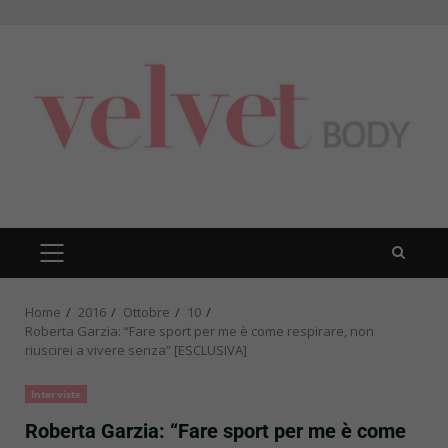
Skip
to
content
PRIMARY
MENU
Home
2016
Ottobre
10
Roberta Garzia: “Fare sport per me è come respirare, non
riuscirei a vivere senza” [ESCLUSIVA]
Interviste
Roberta Garzia: “Fare sport per me è come