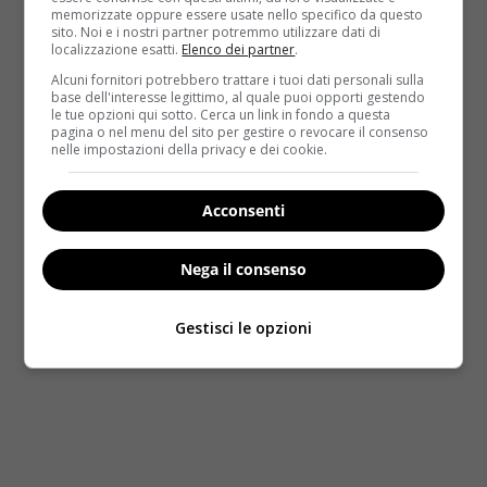
granuli 3 volte al dì, in presenza di secrezione
memorizzate oppure essere usate nello specifico da questo
sito. Noi e i nostri partner potremmo utilizzare dati di
congiuntivale, edema, gonfiore palpebrale e dolore
localizzazione esatti.
Elenco dei partner
.
oculare pungente e bruciante.
Aconitum napellus 9
Alcuni fornitori potrebbero trattare i tuoi dati personali sulla
CH
, 5 granuli 3 volte al dì, è indicato quando
base dell'interesse legittimo, al quale puoi opporti gestendo
le tue opzioni qui sotto. Cerca un link in fondo a questa
l’arrossamento oculare compare all’improvviso e si
pagina o nel menu del sito per gestire o revocare il consenso
sviluppa rapidamente e se il paziente lamenta anche
nelle impostazioni della privacy e dei cookie.
dolori oculari e un peggioramento dei sintomi per un
colpo d’aria. Se le palpebre sono arrossate e gonfie,
Acconsenti
e sono presenti secrezioni importanti e bruciore
oculare, va assunto
Mercurius solubilis 9 CH
, 5
Nega il consenso
granuli 3 volte al giorno”. Ecco
5 consigli per
mantenere i tuoi occhi in salute:
Gestisci le opzioni