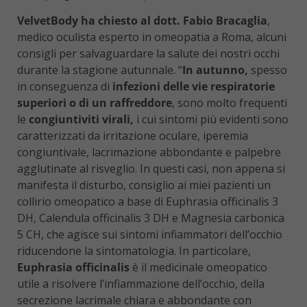
VelvetBody ha chiesto al dott. Fabio Bracaglia
,
medico oculista esperto in omeopatia a Roma, alcuni
consigli per salvaguardare la salute dei nostri occhi
durante la stagione autunnale. “
In autunno,
spesso
in conseguenza di
infezioni delle vie respiratorie
superiori o di un raffreddore
, sono molto frequenti
le
congiuntiviti virali,
i cui sintomi più evidenti sono
caratterizzati da irritazione oculare, iperemia
congiuntivale, lacrimazione abbondante e palpebre
agglutinate al risveglio. In questi casi, non appena si
manifesta il disturbo, consiglio ai miei pazienti un
collirio omeopatico a base di Euphrasia officinalis 3
DH, Calendula officinalis 3 DH e Magnesia carbonica
5 CH, che agisce sui sintomi infiammatori dell’occhio
riducendone la sintomatologia. In particolare,
Euphrasia officinalis
è il medicinale omeopatico
utile a risolvere l’infiammazione dell’occhio, della
secrezione lacrimale chiara e abbondante con