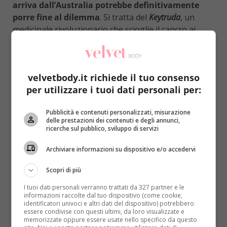
arriva dall’Australia potrebbe definitivamente
porre fine al dilemma
. Si tratta del
Keytruda
, un
medicinale rivoluzionario che scioglie il cancro ai
polmoni evitando così la chemio. Al momento viene
utilizzato per il melanoma, il tumore della pelle
causato soprattutto dall’esposizione al sole, ma
velvetbody.it richiede il tuo consenso
alcuni studi portati avanti dal
Westmead Hospital
di
per utilizzare i tuoi dati personali per:
Sydney hanno dimostrato
la sua efficacia anche sul
ben più temibile cancro ai polmoni
(LEGGI ANCHE:
Pubblicità e contenuti personalizzati, misurazione
FUMARE IN CASA? É COME APRIRE LA PORTA AD
delle prestazioni dei contenuti e degli annunci,
UN SERIAL KILLER)
.
ricerche sul pubblico, sviluppo di servizi
Il principio attivo contenuto dal Keytruda è il
Archiviare informazioni su dispositivo e/o accedervi
pembrolizumab, il quale si appoggia al sistema
immunitario dell’uomo per ottenere il migliore
Scopri di più
dei risultati
. L’oncologa
Rina Hui
ha coordinato la
I tuoi dati personali verranno trattati da 327 partner e le
ricerca, portata avanti a livello mondiale, e ha
informazioni raccolte dal tuo dispositivo (come cookie,
identificatori univoci e altri dati del dispositivo) potrebbero
affermato senza timori che si potranno dare “
nuove
essere condivise con questi ultimi, da loro visualizzate e
speranze a questi pazienti
“. Dopo 12 mesi il farmaco ha
memorizzate oppure essere usate nello specifico da questo