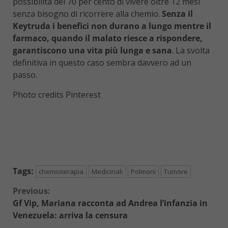
possibilità del 70 per cento di vivere oltre 12 mesi
senza bisogno di ricorrere alla chemio.
Senza il
Keytruda i benefici non durano a lungo mentre il
farmaco, quando il malato riesce a rispondere,
garantiscono una vita più lunga e sana
. La svolta
definitiva in questo caso sembra davvero ad un
passo.
Photo credits Pinterest
Tags:
chemioterapia
Medicinali
Polmoni
Tumore
Continue
Previous:
Gf Vip, Mariana racconta ad Andrea l’infanzia in
Reading
Venezuela: arriva la censura