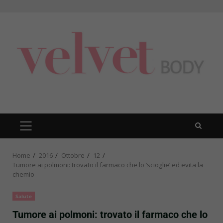
Skip
to
content
PRIMARY
MENU
Home
2016
Ottobre
12
Tumore ai polmoni: trovato il farmaco che lo ‘scioglie’ ed evita la
chemio
Salute
Tumore ai polmoni: trovato il farmaco che lo