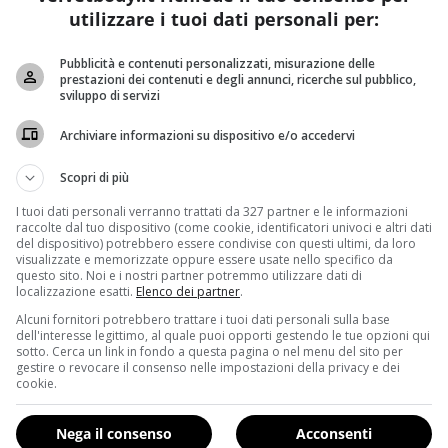
utilizzare i tuoi dati personali per:
Pubblicità e contenuti personalizzati, misurazione delle
prestazioni dei contenuti e degli annunci, ricerche sul pubblico,
sviluppo di servizi
Archiviare informazioni su dispositivo e/o accedervi
anto per quello attivo che per quello passivo. I dati sul legame t
dei casi.
Scopri di più
r dentro la propria casa
, visto il danno che si fa alla salu
I tuoi dati personali verranno trattati da 327 partner e le informazioni
raccolte dal tuo dispositivo (come cookie, identificatori univoci e altri dati
 così come emerso dalla
Conferenza Internazionale di Oncologia 
del dispositivo) potrebbero essere condivise con questi ultimi, da loro
no all’altro, tra più o meno 20 o 30 anni si verificherebb
visualizzate e memorizzate oppure essere usate nello specifico da
questo sito. Noi e i nostri partner potremmo utilizzare dati di
e scientifiche potrebbe raggiungere gli stessi risultati.
localizzazione esatti.
Elenco dei partner
.
Alcuni fornitori potrebbero trattare i tuoi dati personali sulla base
l 20 per cento
, con punte verso l’alto del 29 (Umbria) e regio
dell'interesse legittimo, al quale puoi opporti gestendo le tue opzioni qui
ll’incidenza della malattia.
Questo lascia pensare che ci s
sotto. Cerca un link in fondo a questa pagina o nel menu del sito per
gestire o revocare il consenso nelle impostazioni della privacy e dei
i nei confronti dei cardini polmonari. Va anche detto però che
cookie.
spesso convivono con un fumatore
: hanno quindi in casa qu
Nega il consenso
Acconsenti