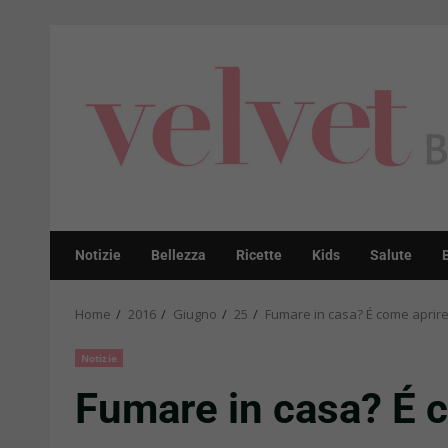
Skip
to
content
Notizie
Bellezza
Ricette
Kids
Salute
Home
2016
Giugno
25
Fumare in casa? É come aprire l
Notizie
Fumare in casa? É co