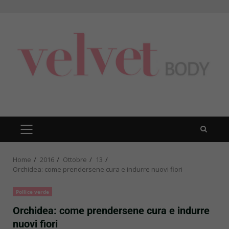
Skip
to
content
PRIMARY
MENU
Home
2016
Ottobre
13
Orchidea: come prendersene cura e indurre nuovi fiori
Pollice verde
Orchidea: come prendersene cura e indurre
nuovi fiori