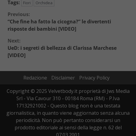
Tags:
Fiori
Orchidea
Continue
Previous:
“Che fine ha fatto la cicogna?” le divertenti
Reading
risposte dei bambini [VIDEO]
Next:
UeD: i segreti di bellezza di Clarissa Marchese
[VIDEO]
Redazione
Disclaimer
Privacy Policy
Copyright © 2025 Velvetbody.it proprietà di Jws Media
Srl - Via Cavour 310 - 00184 Roma (RM) - P.Iva
17132921002 - Questo blog non è una testata
giornalistica, in quanto viene aggiornato senza alcuna
periodicità. Non può pertanto considerarsi un
prodotto editoriale ai sensi della legge n. 62 del
07.03.2001