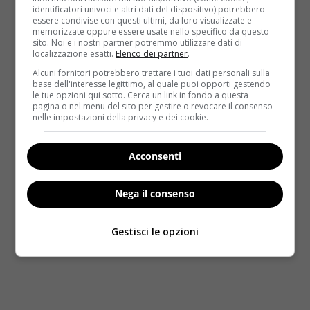
appartamento, al contrario delle varie specie
identificatori univoci e altri dati del dispositivo) potrebbero
selvagge e autoctone),
le piante vanno tenute
essere condivise con questi ultimi, da loro visualizzate e
memorizzate oppure essere usate nello specifico da questo
all’interno dell’appartamento soprattutto
sito. Noi e i nostri partner potremmo utilizzare dati di
durante i mesi invernali
. L’umidità deve rimanere
localizzazione esatti.
Elenco dei partner
.
alta, per cui si consiglia di vaporizzare spesso foglie
Alcuni fornitori potrebbero trattare i tuoi dati personali sulla
base dell'interesse legittimo, al quale puoi opporti gestendo
e fusti. La phalaenopsis è quella che garantisce i
le tue opzioni qui sotto. Cerca un link in fondo a questa
risultati migliori.
Le annaffiature devono essere
pagina o nel menu del sito per gestire o revocare il consenso
nelle impostazioni della privacy e dei cookie.
frequenti (ogni 3-5 giorni con acqua
demineralizzata a temperatura ambiente) ma
superficiale (il substrato non deve inzupparsi)
. Se
Acconsenti
in casa viene acceso il condizionatore allora si
consiglia di mettere l’orchidea accanto ad un
Nega il consenso
umidificatore.
Gestisci le opzioni