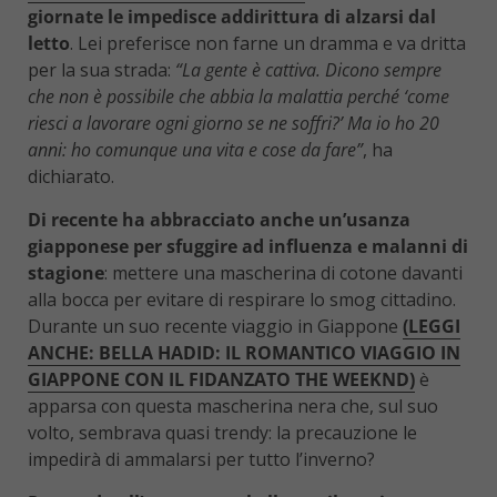
giornate le impedisce addirittura di alzarsi dal
letto
. Lei preferisce non farne un dramma e va dritta
per la sua strada:
“La gente è cattiva. Dicono sempre
che non è possibile che abbia la malattia perché ‘come
riesci a lavorare ogni giorno se ne soffri?’ Ma io ho 20
anni: ho comunque una vita e cose da fare”
, ha
dichiarato.
Di recente ha abbracciato anche un’usanza
giapponese per sfuggire ad influenza e malanni di
stagione
: mettere una mascherina di cotone davanti
alla bocca per evitare di respirare lo smog cittadino.
Durante un suo recente viaggio in Giappone
(LEGGI
ANCHE: BELLA HADID: IL ROMANTICO VIAGGIO IN
GIAPPONE CON IL FIDANZATO THE WEEKND)
è
apparsa con questa mascherina nera che, sul suo
volto, sembrava quasi trendy: la precauzione le
impedirà di ammalarsi per tutto l’inverno?