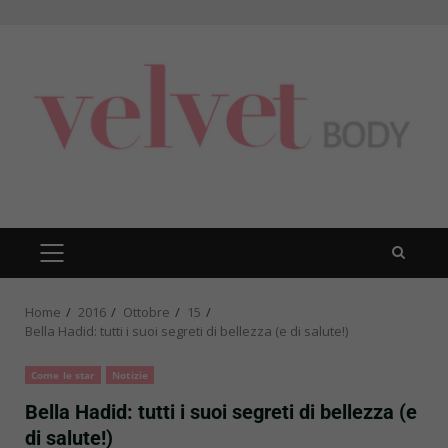
Skip
to
content
PRIMARY
MENU
Home
2016
Ottobre
15
Bella Hadid: tutti i suoi segreti di bellezza (e di salute!)
Come le star
Notizie
Bella Hadid: tutti i suoi segreti di bellezza (e
di salute!)