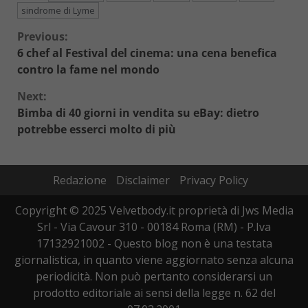
sindrome di Lyme
Continue
Previous:
6 chef al Festival del cinema: una cena benefica
Reading
contro la fame nel mondo
Next:
Bimba di 40 giorni in vendita su eBay: dietro
potrebbe esserci molto di più
Redazione
Disclaimer
Privacy Policy
Copyright © 2025 Velvetbody.it proprietà di Jws Media
Srl - Via Cavour 310 - 00184 Roma (RM) - P.Iva
17132921002 - Questo blog non è una testata
giornalistica, in quanto viene aggiornato senza alcuna
periodicità. Non può pertanto considerarsi un
prodotto editoriale ai sensi della legge n. 62 del