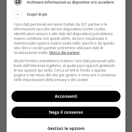
Certamente. Essendo generalmente
privi di effetti
Archiviare informazioni su dispositivo e/o accedervi
collaterali
e di facile assunzione, sono adatti anche
Scopri di più
a
bambini, anziani e donne incinte,
categorie
queste ultime che sono maggiormente soggette a
I tuoi dati personali verranno trattati da 327 partner e le
informazioni raccolte dal tuo dispositivo (come cookie,
risentire del cambio di orario.
identificatori univoci e altri dati del dispositivo) potrebbero
essere condivise con questi ultimi, da loro visualizzate e
memorizzate oppure essere usate nello specifico da questo
sito. Noi e i nostri partner potremmo utilizzare dati di
localizzazione esatti.
Elenco dei partner
.
Alcuni fornitori potrebbero trattare i tuoi dati personali sulla
base dell'interesse legittimo, al quale puoi opporti gestendo
le tue opzioni qui sotto. Cerca un link in fondo a questa
pagina o nel menu del sito per gestire o revocare il consenso
nelle impostazioni della privacy e dei cookie.
Acconsenti
Nega il consenso
Gestisci le opzioni
Cosa consiglia ai genitori che lamentano disturbi