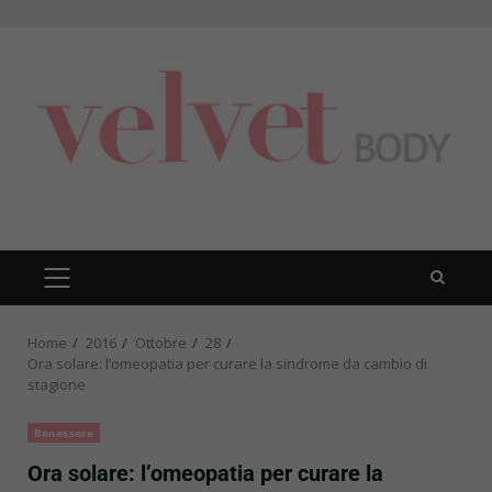
Skip
to
content
PRIMARY
MENU
Home
2016
Ottobre
28
Ora solare: l’omeopatia per curare la sindrome da cambio di
stagione
Benessere
Ora solare: l’omeopatia per curare la