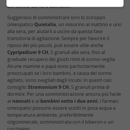
del sonno dei loro bambini?
Suggerisco di somministrare loro lo sciroppo
omeopatico
Quietalia
, un misurino al mattino e uno
alla sera, per aiutarli a uscire da questa fase
transitoria di agitazione. Sempre per favorire il
riposo dei più piccoli, può essere utile anche
Cypripedium 9 CH
, 5 granuli alla sera, fino al
graduale recupero dei giusti ritmi di sonno-veglia.
Alcune mamme e papà sono particolarmente
preoccupati se i loro bambini, a causa del sonno
agitato, sono svegliati dagli incubi. In questi casi
consiglio
Stramonium 9 CH
, 5 granuli prima di
dormire. Per una somministrazione ancora più facile
ai
neonati
e ai
bambini sotto i due anni
, i farmaci
omeopatici possono essere sciolti in poca acqua a
temperatura ambiente, preferibilmente
oligominerale, somministrata con il biberon o un
cucchiaino.