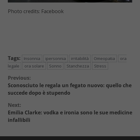
Photo credits: Facebook
Tags:
Insonnia
ipersonnia
irritabilità
Omeopatia
ora
legale
ora solare
Sonno
Stanchezza
Stress
Continue
Previous:
Sconosciuto le regala un fegato nuovo: quello che
Reading
succede dopo è stupendo
Next:
Emilia Clarke: vodka e ironia sono le sue medicine
infallibili