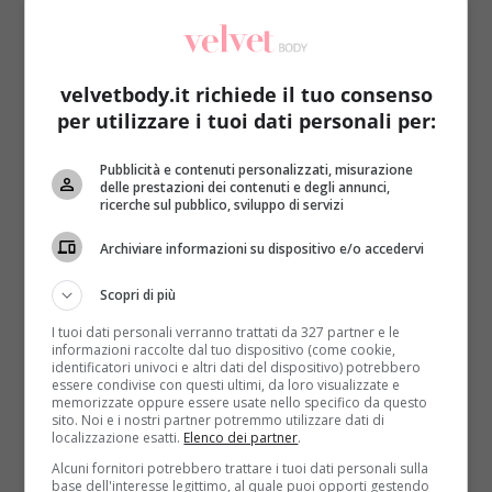
progressiva, paralisi e altri gravi sintomi
. Stop.
Troppo poco per poter agire.
In America si verificano casi di mielite flaccida
velvetbody.it richiede il tuo consenso
acuta da circa 2 anni e mezzo e il timore continuo
per utilizzare i tuoi dati personali per:
è quello di una diffusione incontrollata del
morbo
. Ciò porterebbe gravi conseguenze sia in
Pubblicità e contenuti personalizzati, misurazione
America che in Europa, visto che non è esclusa la sua
delle prestazioni dei contenuti e degli annunci,
ricerche sul pubblico, sviluppo di servizi
importazione oltre i confini nazionali. La morte di
Daniel potrà essere utile almeno per aiutare altri
Archiviare informazioni su dispositivo e/o accedervi
bambini? Non è certo, eppure
la sua storia sta
facendo il giro del mondo
.
Scopri di più
I tuoi dati personali verranno trattati da 327 partner e le
informazioni raccolte dal tuo dispositivo (come cookie,
identificatori univoci e altri dati del dispositivo) potrebbero
essere condivise con questi ultimi, da loro visualizzate e
memorizzate oppure essere usate nello specifico da questo
sito. Noi e i nostri partner potremmo utilizzare dati di
localizzazione esatti.
Elenco dei partner
.
Alcuni fornitori potrebbero trattare i tuoi dati personali sulla
base dell'interesse legittimo, al quale puoi opporti gestendo