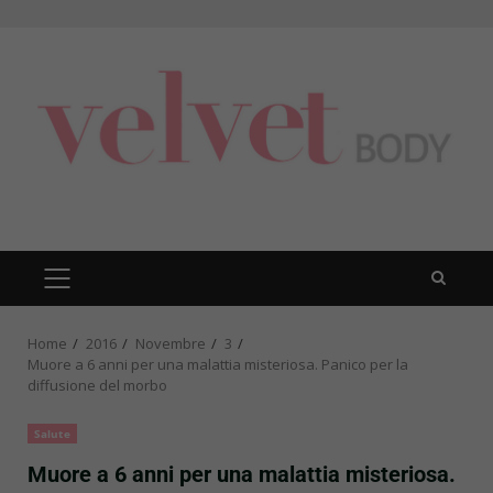
Skip
to
content
PRIMARY
MENU
Home
2016
Novembre
3
Muore a 6 anni per una malattia misteriosa. Panico per la
diffusione del morbo
Salute
Muore a 6 anni per una malattia misteriosa.