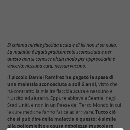
Si chiama mielite flaccida acuta e di lei non si sa nulla.
La malattia è infatti praticamente sconosciuta e per
questo non si conosce alcun modo per approcciarla e
vincerla: nessuna cura, nessun vaccino.
I
l piccolo Daniel Ramirez ha pagato le spese di
una malattia sconosciuta a soli 6 anni
, visto che
ha contratto la mielite flaccida acuta e nessuno è
riuscito ad aiutarlo. Eppure abitava a Seattle, negli
Stati Uniti, e non in un Paese del Terzo Mondo in cui
le cure mediche fanno fatica ad arrivare.
Tutto ciò
che si può dire della malattia è questo: è simile
alla poliomielite e causa debolezza muscolare