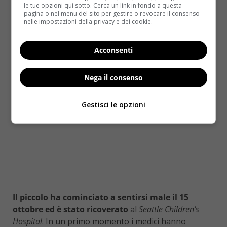
le tue opzioni qui sotto. Cerca un link in fondo a questa
pagina o nel menu del sito per gestire o revocare il consenso
nelle impostazioni della privacy e dei cookie.
Acconsenti
Nega il consenso
Gestisci le opzioni
Il piccolo ha cominciato a sentirsi male il 15
ottobre ed è stato ricoverato
al
Seattle Children’s
Hospital
. In un primo momento i medici hanno