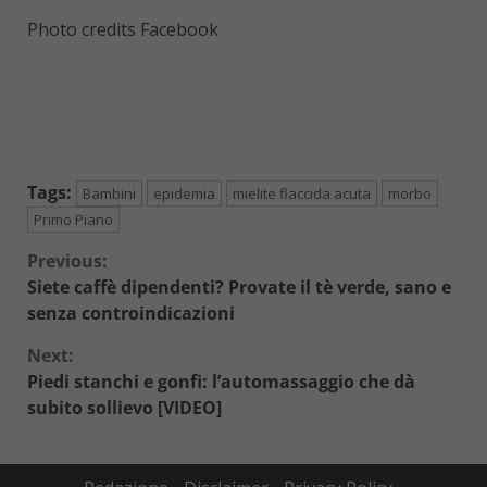
Photo credits Facebook
Tags:
Bambini
epidemia
mielite flaccida acuta
morbo
Primo Piano
Continue
Previous:
Siete caffè dipendenti? Provate il tè verde, sano e
Reading
senza controindicazioni
Next:
Piedi stanchi e gonfi: l’automassaggio che dà
subito sollievo [VIDEO]