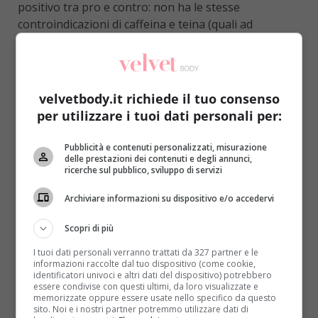
positivo tra pro e contro: non ha le stesse
controindicazioni di caffeina e teina (quali ad
esempio tachicardia, nervosismo o iperattività) ma
proprio come queste due sostanze
aiuta ad
idratare, drenare, saziare, accendere il
metabolismo, aiutare le difese immunitarie,
velvetbody.it richiede il tuo consenso
rivitalizzare e combattere la stanchezza
. Non
per utilizzare i tuoi dati personali per:
male, per una semplice tazza da preparare in casa!
Pubblicità e contenuti personalizzati, misurazione
Il Mate gode di proprietà sazianti grazie alla
delle prestazioni dei contenuti e degli annunci,
presenza della teobromina, inoltre attiva la
ricerche sul pubblico, sviluppo di servizi
termogenesi (vale a dire la capacità del corpo di
Archiviare informazioni su dispositivo e/o accedervi
bruciare i grassi) e accelera quindi il metabolismo
.
In presenza di un’alimentazione controllata, quindi,
Scopri di più
la perdita di peso può essere coadiuvata.
Il
I tuoi dati personali verranno trattati da 327 partner e le
momento migliore per bere una tazza di Mate è
informazioni raccolte dal tuo dispositivo (come cookie,
dopo i pasti, come se si stesse bevendo un
identificatori univoci e altri dati del dispositivo) potrebbero
essere condivise con questi ultimi, da loro visualizzate e
normale caffè
, quando si può approfittare delle sue
memorizzate oppure essere usate nello specifico da questo
proprietà digestive e diuretiche (diminuiscono i rischi
sito. Noi e i nostri partner potremmo utilizzare dati di