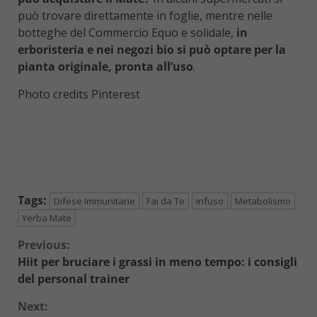
può trovare direttamente in foglie, mentre nelle
botteghe del Commercio Equo e solidale,
in
erboristeria e nei negozi bio si può optare per la
pianta originale, pronta all’uso
.
Photo credits Pinterest
Tags:
Difese Immunitarie
Fai da Te
infuso
Metabolismo
Yerba Mate
Continue
Previous:
Hiit per bruciare i grassi in meno tempo: i consigli
Reading
del personal trainer
Next: