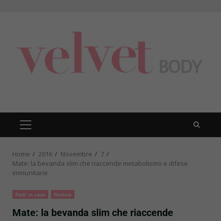
Skip
to
content
PRIMARY
MENU
Home
2016
Novembre
7
Mate: la bevanda slim che riaccende metabolismo e difese
immunitarie
Fatti in casa
Notizie
Mate: la bevanda slim che riaccende