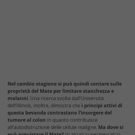
Nel cambio stagione si può quindi contare sulle
proprietà del Mate per limitare stanchezza e
malanni
. Una ricerca svolta dall’Università
dell’Illinois, inoltre, dimostra che
i principi attivi di
questa bevanda contrastano l’insorgere del
tumore al colon
in quanto contribuisce
all’autodistruzione delle cellule maligne.
Ma dove si
può acquistare il Mate?
In alcuni supermercati si