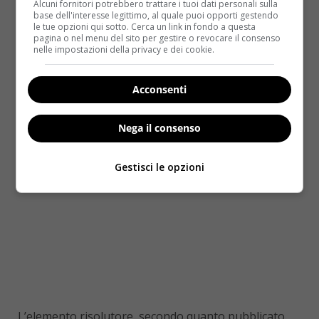
Alcuni fornitori potrebbero trattare i tuoi dati personali sulla
base dell'interesse legittimo, al quale puoi opporti gestendo
le tue opzioni qui sotto. Cerca un link in fondo a questa
pagina o nel menu del sito per gestire o revocare il consenso
nelle impostazioni della privacy e dei cookie.
Acconsenti
Nega il consenso
Gestisci le opzioni
L’elemento risolutore, secondo quanto pubblicato