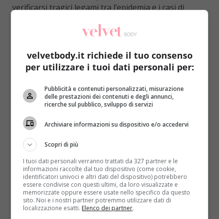
verificarsi tragici legami tra l’epidemia e i casi di
microcefalia neonatale
(LEGGI ANCHE: ZIKA, PER
BAMBINI E ADULTI NON SOLO MICROCEFALIA:
MOLTI RISCHI PER IL CERVELLO)
.
velvetbody.it richiede il tuo consenso
Proprio per questo motivo
la ricerca di un vaccino
per utilizzare i tuoi dati personali per:
non si è affatto arrestata
e la scienza ha
proseguito insistentemente nel proprio lavoro. Le
Pubblicità e contenuti personalizzati, misurazione
notizie che giungono dall’ambiente medico sono
delle prestazioni dei contenuti e degli annunci,
ricerche sul pubblico, sviluppo di servizi
decisamente positive: la
Vanderbilt University Medical
Center
e la
Washington University School of Medicine
Archiviare informazioni su dispositivo e/o accedervi
hanno trovato
il modo di bloccare gli effetti del
virus, riducendo drasticamente i pericoli cui
Scopri di più
potrebbe incorrere il paziente
e, nel caso di donne
I tuoi dati personali verranno trattati da 327 partner e le
incinte, il feto.
informazioni raccolte dal tuo dispositivo (come cookie,
identificatori univoci e altri dati del dispositivo) potrebbero
essere condivise con questi ultimi, da loro visualizzate e
memorizzate oppure essere usate nello specifico da questo
sito. Noi e i nostri partner potremmo utilizzare dati di
localizzazione esatti.
Elenco dei partner
.