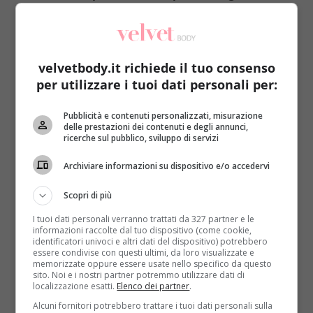
mondo
. Il BBC Magazine ha raccolto una serie di
testimonianze piuttosto dure, accumunate dalla
stessa consapevolezza di fondo:
“Tornassi indietro non
farei figli”
. Eccone qualcuna.
velvetbody.it richiede il tuo consenso
per utilizzare i tuoi dati personali per:
“Amo molto i miei due bambini, ma se potessi
tornare indietro non li avrei.
Non solo sono costosi:
Pubblicità e contenuti personalizzati, misurazione
crescere i figli ha un prezzo per la carriera
, a meno
delle prestazioni dei contenuti e degli annunci,
che le donne non aspettino di averli oltre i 35 anni. Ci
ricerche sul pubblico, sviluppo di servizi
sono tante ragioni per provare la gioia di essere
Archiviare informazioni su dispositivo e/o accedervi
mamma, ma io mi sento esausta e insoddisfatta”.
“Non sono mai stata in gamba con i bambini… e non
Scopri di più
lo sono ancora. Il mio bambino ha 6 anni e faccio
I tuoi dati personali verranno trattati da 327 partner e le
ancora fatica a relazionarmi a lui e ai suoi amici.
Non
informazioni raccolte dal tuo dispositivo (come cookie,
mi piace essere una madre, e non mi adatto bene
identificatori univoci e altri dati del dispositivo) potrebbero
essere condivise con questi ultimi, da loro visualizzate e
in questo ruolo
“.
memorizzate oppure essere usate nello specifico da questo
“Se potessi tornare indietro nel tempo e dire a me
sito. Noi e i nostri partner potremmo utilizzare dati di
localizzazione esatti.
Elenco dei partner
.
stessa che cosa significa essere madre, sono sicura
che non li avrei avuti.
I momenti meravigliosi sono
Alcuni fornitori potrebbero trattare i tuoi dati personali sulla