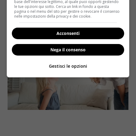
base dell'interesse legittimo, al quale puoi opporti gestendo
solo una percentuale molto piccola
. Senza di loro
le tue opzioni qui sotto. Cerca un link in fondo a questa
avrei avuto i soldi, la libertà e molte meno
pagina o nel menu del sito per gestire o revocare il consenso
nelle impostazioni della privacy e dei cookie.
preoccupazioni”.
Acconsenti
Nega il consenso
Gestisci le opzioni