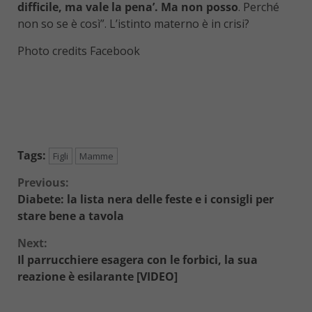
difficile, ma vale la pena’. Ma non posso
. Perché
non so se è così”. L’istinto materno è in crisi?
Photo credits Facebook
Tags:
Figli
Mamme
Continue
Previous:
Diabete: la lista nera delle feste e i consigli per
Reading
stare bene a tavola
Next:
Il parrucchiere esagera con le forbici, la sua
reazione è esilarante [VIDEO]