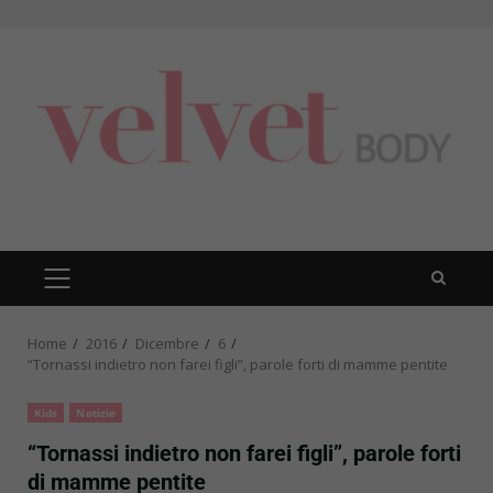
Skip
to
content
PRIMARY
MENU
Home
2016
Dicembre
6
“Tornassi indietro non farei figli”, parole forti di mamme pentite
Kids
Notizie
“Tornassi indietro non farei figli”, parole forti
di mamme pentite