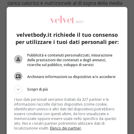
carico calorico e nutrizionale al di sopra della media
pur con
qualche limitazione e consigli da mettere
in pratica per evitare problemi di salute
(LEGGI
ANCHE: DIABETE, 1 MILIONE DI PERSONE NON SA
NEMMENO DI AVERLO)
.
velvetbody.it richiede il tuo consenso
per utilizzare i tuoi dati personali per:
In realtà non si tratta di nulla di rivoluzionario,
solamente
buone abitudini su cui però focalizzare
Pubblicità e contenuti personalizzati, misurazione
la massima attenzione in previsione di qualche
delle prestazioni dei contenuti e degli annunci,
bagordo in più
. Prima di tutto occorre impegnarsi a
ricerche sul pubblico, sviluppo di servizi
mangiare sempre alla stessa ora, nonostante gli
Archiviare informazioni su dispositivo e/o accedervi
inviti ricevuti o inoltrati a terzi: va bene un po’ di
elasticità, ma non a scapito della propria condizione
Scopri di più
fisica. In vista di un banchetto particolarmente ricco,
I tuoi dati personali verranno trattati da 327 partner e le
inoltre,
non vale il trucco di saltare un pasto per
informazioni raccolte dal tuo dispositivo (come cookie,
sentirsi meno in colpa e mangiare di più
.
identificatori univoci e altri dati del dispositivo) potrebbero
essere condivise con questi ultimi, da loro visualizzate e
Insomma, la regolarità deve essere protetta a tutti i
memorizzate oppure essere usate nello specifico da questo
costi.
sito. Noi e i nostri partner potremmo utilizzare dati di
localizzazione esatti.
Elenco dei partner
.