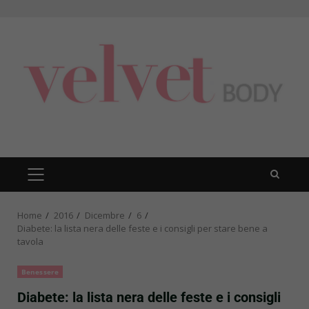
Skip
to
content
PRIMARY
MENU
Home
2016
Dicembre
6
Diabete: la lista nera delle feste e i consigli per stare bene a
tavola
Benessere
Diabete: la lista nera delle feste e i consigli