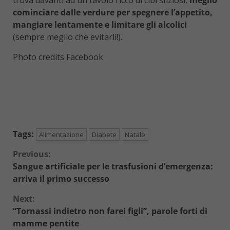
trova davanti ad un tavolo ricco di cibi sfiziosi,
meglio
cominciare dalle verdure per spegnere l’appetito,
mangiare lentamente e limitare gli alcolici
(sempre meglio che evitarli!).
Photo credits Facebook
Tags:
Alimentazione
Diabete
Natale
Continue
Previous:
Sangue artificiale per le trasfusioni d’emergenza:
Reading
arriva il primo successo
Next:
“Tornassi indietro non farei figli”, parole forti di
mamme pentite