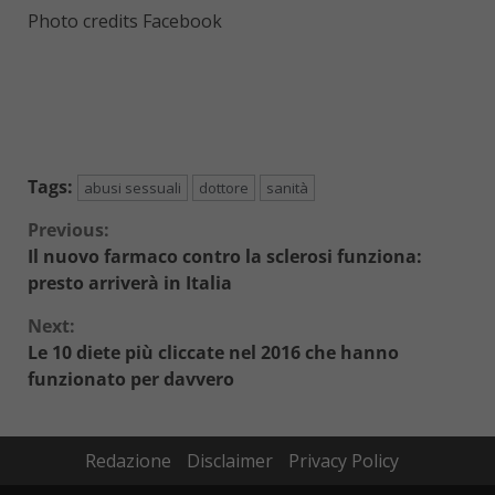
Photo credits Facebook
Tags:
abusi sessuali
dottore
sanità
Continue
Previous:
Il nuovo farmaco contro la sclerosi funziona:
Reading
presto arriverà in Italia
Next:
Le 10 diete più cliccate nel 2016 che hanno
funzionato per davvero
Redazione
Disclaimer
Privacy Policy