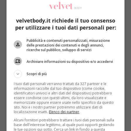
di provvedimenti presi dalle autorità competenti in
seguito ad alcune segnalazioni.
Il cambio di clinica,
tuttavia, non aveva fatto perdere al chirurgo il
velvetbody.it richiede il tuo consenso
suo vizietto
: che fosse nel parmense o nel
per utilizzare i tuoi dati personali per:
bresciano, continuava a spogliare e palpare le sue
pazienti.
Pubblicità e contenuti personalizzati, misurazione
delle prestazioni dei contenuti e degli annunci,
Dopo 7 denunce finalmente si è deciso di optare
ricerche sul pubblico, sviluppo di servizi
per la punizione più severa: l’arresto.
Il diretto
Archiviare informazioni su dispositivo e/o accedervi
interessato continua a negare i fatti nonostante
continuino ad arrivare testimonianze e dettagli
Scopri di più
sempre più eloquenti. In merito all’accusa di una
I tuoi dati personali verranno trattati da 327 partner e le
ragazza che ha raccontato i particolari di una visita
informazioni raccolte dal tuo dispositivo (come cookie,
decisamente
hot
(il medico le avrebbe ripetutamente
identificatori univoci e altri dati del dispositivo) potrebbero
essere condivise con questi ultimi, da loro visualizzate e
strizzato i capezzoli), lui ha risposto che quella
memorizzate oppure essere usate nello specifico da questo
pratica è una prassi:
la fuoriuscita di eventuale
sito. Noi e i nostri partner potremmo utilizzare dati di
localizzazione esatti.
Elenco dei partner
.
liquido avrebbe segnalato problemi di salute più
gravi
. Le sue visite erano caratterizzate da domande
Alcuni fornitori potrebbero trattare i tuoi dati personali sulla
base dell'interesse legittimo, al quale puoi opporti gestendo
personali sulla vita provata delle pazienti (
“Sei
le tue opzioni qui sotto. Cerca un link in fondo a questa