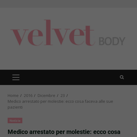
Skip
to
content
PRIMARY
MENU
Home
2016
Dicembre
23
Medico arrestato per molestie: ecco cosa faceva alle sue
pazienti
Notizie
Medico arrestato per molestie: ecco cosa