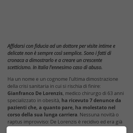
Affidarsi con fiducia ad un dottore per visite intime e
delicate non è sempre così semplice. Sono i fatti di
cronaca a dimostrarlo e a creare un crescente
scetticismo. In Italia l’ennesimo caso di abuso.
Ha un nome e un cognome l’ultima dimostrazione
della crisi sanitaria in cui si rischia di finire:
Gianfranco De Lorenzis
, medico chirurgo di 63 anni
specializzato in obesità,
ha ricevuto 7 denunce da
pazienti che, a quanto pare, ha molestato nel
corso della sua lunga carriera
. Nessuna novità o
raptus improvviso: De Lorenzis è recidivo ed era già
stato trasferito da Parma a Brescia proprio a causa