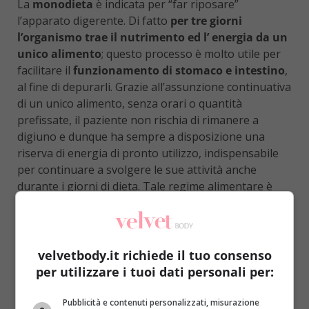
La
monodieta
è indicata per “far riposare”
l’apparato digerente. Di fatto
per tre giorni
l’organismo trae il nutrimento ed l’ energia da un
unico alimento
; questo processo è molto utile per
facilitare il
funzionamento di stomaco e intestino
,
al fine di depurarli. Grazie all’assunzione continuativa
di un unico alimento, senza orari o quantità
prefissate, il paziente non rischia di rimanere a
digiuno e dunque ha sempre a disposizione una
riserva di energia di pronto utilizzo, indispensabile
per continuare a svolgere le sue attività anche
durante i giorni di dieta. Tale regime alimentare è
consigliato per
ridurre gli edemi e i gonfiori
stimolando la diuresi
. Anche se i risultati sono
garantiti, bisogna comunque mangiar sano in modo
continuativo, a prescindere dalla dieta, in quando
velvetbody.it richiede il tuo consenso
essa non è in grado di riparare i danni causati da una
per utilizzare i tuoi dati personali per:
cattiva alimentazione persistente e duratura. Grazie
a tale dieta anche coloro che di solito sono di “gusti
Pubblicità e contenuti personalizzati, misurazione