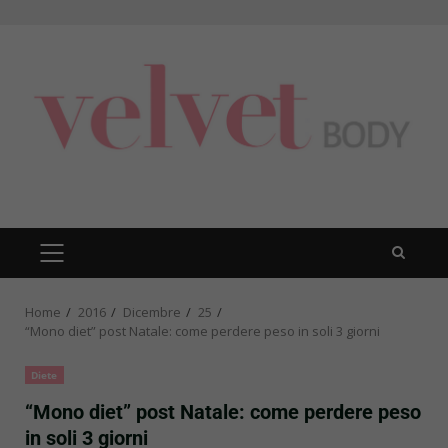
Skip
to
content
PRIMARY
MENU
Home
2016
Dicembre
25
“Mono diet” post Natale: come perdere peso in soli 3 giorni
Diete
“Mono diet” post Natale: come perdere peso
in soli 3 giorni