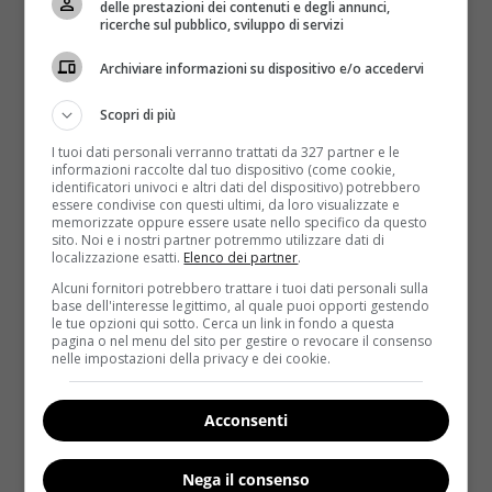
delle prestazioni dei contenuti e degli annunci,
difficili” riusciranno ad apprezzare i piatti semplici e
ricerche sul pubblico, sviluppo di servizi
sani.
Archiviare informazioni su dispositivo e/o accedervi
Esistono molte varianti di “
Mono Diet
”, ognuna delle
quali presenta delle proprietà e dei benefici specifici.
Scopri di più
Soffermiamoci sulla “
Dieta delle mele
”. È importante
I tuoi dati personali verranno trattati da 327 partner e le
che il frutto sia molto maturo e coltivato
informazioni raccolte dal tuo dispositivo (come cookie,
identificatori univoci e altri dati del dispositivo) potrebbero
biologicamente. Analizziamo una delle versioni della
essere condivise con questi ultimi, da loro visualizzate e
cura di mele: è necessario
consumare mele crude o
memorizzate oppure essere usate nello specifico da questo
sito. Noi e i nostri partner potremmo utilizzare dati di
cotte e succo fresco
. La durata varia dai
3 ai 7 giorni
localizzazione esatti.
Elenco dei partner
.
(per un periodo superiore a tre giorni è necessario
Alcuni fornitori potrebbero trattare i tuoi dati personali sulla
consultare il medico). Iniziate la giornata facendo
base dell'interesse legittimo, al quale puoi opporti gestendo
colazione
con un
bicchierone di succo fresco di
le tue opzioni qui sotto. Cerca un link in fondo a questa
pagina o nel menu del sito per gestire o revocare il consenso
mele
,
diluito con acqua
. A
pranzo
masticate
nelle impostazioni della privacy e dei cookie.
lentamente
2 mele crude
associandole a un
bicchiere di succo di mele
; dopo circa 3 ore, quindi
Acconsenti
per
merenda
, mangiate una
mela cruda
. Per cena
preparate
2 mele cotte al forno
senza aggiungere
lo zucchero.
Nega il consenso