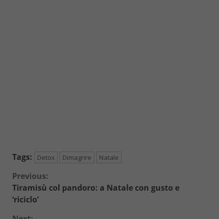
Tags:
Detox
Dimagrire
Natale
Continue
Previous:
Tiramisù col pandoro: a Natale con gusto e
Reading
‘riciclo’
Next: