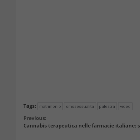
Tags:
matrimonio
omosessualità
palestra
video
Continue
Previous:
Cannabis terapeutica nelle farmacie italiane: 
Reading