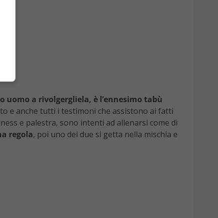
ro uomo a rivolgergliela, è l’ennesimo tabù
to e anche tutti i testimoni che assistono ai fatti
tness e palestra, sono intenti ad allenarsi come di
na regola
, poi uno dei due si getta nella mischia e