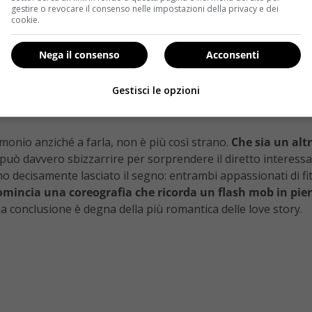
gestire o revocare il consenso nelle impostazioni della privacy e dei
cookie.
Nega il consenso
Acconsenti
Gestisci le opzioni
onio anziché a farla, non è più così strano.
Che sia un alt
 si può davvero sbizzarrire per sorprendere il diretto interessa
no decisamente lasciato il segno: entrambi appassionati di fi
omincia una coreografia che ricorda un flash mob in pie
La conclusione è degna della più romantica delle love story.