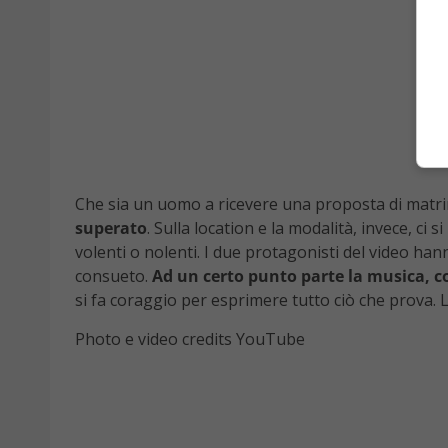
Che sia un uomo a ricevere una proposta di matrim
superato
. Sulla location e la modalità, invece, ci
volenti o nolenti. I due protagonisti del video han
consueto.
Ad un certo punto parte la musica, c
si fa coraggio per esprimere tutto ciò che prova. 
Photo e video credits YouTube