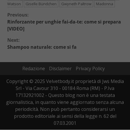
Watson
Giselle Bündchen
Gwyneth Paltrow
Madonna
Continue
Previous:
Rinforzante per unghie fai-da-te: come si prepara
Reading
[VIDEO]
Next:
Shampoo naturale: come si fa
Redazione
Disclaimer
Privacy Policy
Copyright © 2025 Velvetbody.it proprietà di Jws Media
Srl - Via Cavour 310 - 00184 Roma (RM) - P.Iva
17132921002 - Questo blog non è una testata
giornalistica, in quanto viene aggiornato senza alcuna
periodicità. Non può pertanto considerarsi un
prodotto editoriale ai sensi della legge n. 62 del
07.03.2001