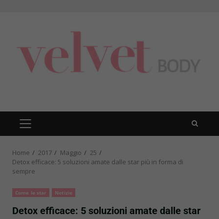
Skip
to
content
PRIMARY
MENU
Home
2017
Maggio
25
Detox efficace: 5 soluzioni amate dalle star più in forma di
sempre
Come le star
Notizie
Detox efficace: 5 soluzioni amate dalle star