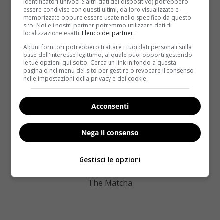
identificatori univoci e altri dati del dispositivo) potrebbero
E, è facilissimo da preparare: basta mettere
essere condivise con questi ultimi, da loro visualizzate e
nell’estrattore 100 millimetri di acqua e 30 di erba di
memorizzate oppure essere usate nello specifico da questo
sito. Noi e i nostri partner potremmo utilizzare dati di
grano fresca.
localizzazione esatti.
Elenco dei partner
.
Alcuni fornitori potrebbero trattare i tuoi dati personali sulla
base dell'interesse legittimo, al quale puoi opporti gestendo
le tue opzioni qui sotto. Cerca un link in fondo a questa
pagina o nel menu del sito per gestire o revocare il consenso
nelle impostazioni della privacy e dei cookie.
Acconsenti
Nega il consenso
Gestisci le opzioni
The Matcha