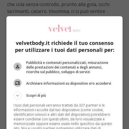
che cola senza controllo, prurito alla gola, occhi
lacrimanti, catarro. Insomma, ci si può sentire
spossati e decisamente fuori forma.
Oltre al classico antistaminico
– destinato a fare
effetto nel giro di 4-5 giorni –
esistono diversi modi
velvetbody.it richiede il tuo consenso
naturali per contrastare gli effetti dell’allergia
.
per utilizzare i tuoi dati personali per:
Prima di correre in farmacia e acquistare l’ennesimo
farmaco, quindi, si può provare qualche rimedio fai-
Pubblicità e contenuti personalizzati, misurazione
da-te pronto a dare sollievo alle vie respiratorie. Il
delle prestazioni dei contenuti e degli annunci,
primo da proporre è un
lavaggio nasale a base di
ricerche sul pubblico, sviluppo di servizi
acqua salata
. Uno studio condotto dall’ente non-
Archiviare informazioni su dispositivo e/o accedervi
profit statunitense
Mayo Clinic
ne ha sottolineato
l’efficacia: il sale mischiato con l’acqua tiepida è in
Scopri di più
grado di pulire le mucose nasali eliminando pollini,
allergeni e altre sostanze irritanti che tendono a
I tuoi dati personali verranno trattati da 327 partner e le
informazioni raccolte dal tuo dispositivo (come cookie,
depositarsi, creando numerosi fastidi.
identificatori univoci e altri dati del dispositivo) potrebbero
essere condivise con questi ultimi, da loro visualizzate e
Esiste poi il metodo
Jala Neti
, nato in India ma
memorizzate oppure essere usate nello specifico da questo
sito. Noi e i nostri partner potremmo utilizzare dati di