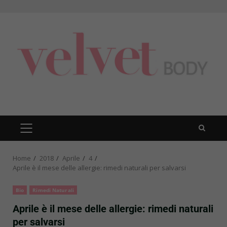
Skip
to
content
PRIMARY
MENU
Home
2018
Aprile
4
Aprile è il mese delle allergie: rimedi naturali per salvarsi
Bio
Rimedi Naturali
Aprile è il mese delle allergie: rimedi naturali
per salvarsi