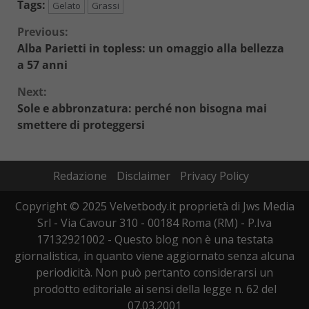
Tags:
Gelato
Grassi
Continue
Previous:
Alba Parietti in topless: un omaggio alla bellezza
Reading
a 57 anni
Next:
Sole e abbronzatura: perché non bisogna mai
smettere di proteggersi
Redazione
Disclaimer
Privacy Policy
Copyright © 2025 Velvetbody.it proprietà di Jws Media
Srl - Via Cavour 310 - 00184 Roma (RM) - P.Iva
17132921002 - Questo blog non è una testata
giornalistica, in quanto viene aggiornato senza alcuna
periodicità. Non può pertanto considerarsi un
prodotto editoriale ai sensi della legge n. 62 del
07.03.2001