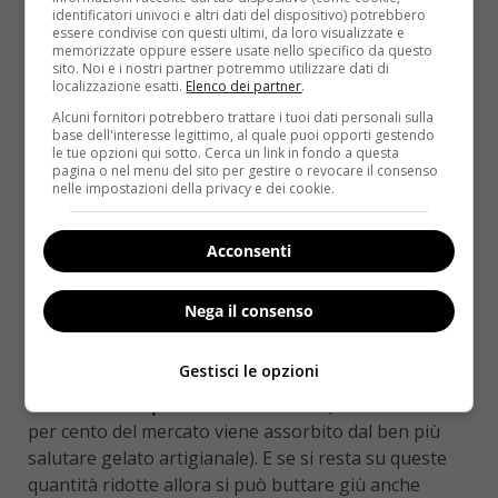
consumatori?
“Semplicemente” di constatare
un
identificatori univoci e altri dati del dispositivo) potrebbero
pericoloso aumento del livello di colesterolo
essere condivise con questi ultimi, da loro visualizzate e
memorizzate oppure essere usate nello specifico da questo
cattivo nel sangue
. Si potrebbe obiettare che,
sito. Noi e i nostri partner potremmo utilizzare dati di
trattandosi di prodotti industriali a lunga
localizzazione esatti.
Elenco dei partner
.
conservazione, il rischio era da mettere in conto e
Alcuni fornitori potrebbero trattare i tuoi dati personali sulla
base dell'interesse legittimo, al quale puoi opporti gestendo
che in fondo non dovrebbe affatto sorprendere. La
le tue opzioni qui sotto. Cerca un link in fondo a questa
lista degli ingredienti è già tutto un programma: si
pagina o nel menu del sito per gestire o revocare il consenso
nelle impostazioni della privacy e dei cookie.
comincia con latte, uova, zucchero, pasta di nocciole,
cacao, vaniglia, pasta di pistacchio per poi
proseguire con
almeno altri 10 ingredienti molto
Acconsenti
meno naturali
. Ovviamente non bisogna certo
essere allarmisti o catastrofici e la parola d’ordine,
Nega il consenso
come in tutte le cose, è
‘moderazione’
. In fondo dei 12
chilogrammi di gelato consumati in media ogni anno
Gestisci le opzioni
da un cittadino italiano,
solo il 34 per cento è
costituito dai prodotti industriali
(il restante 66
per cento del mercato viene assorbito dal ben più
salutare gelato artigianale). E se si resta su queste
quantità ridotte allora si può buttare giù anche