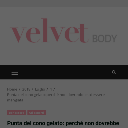
Skip
to
content
PRIMARY
MENU
Home
2018
Luglio
1
Punta del cono gelato: perché non dovrebbe mai essere
mangiata
Benessere
Gli esperti
Punta del cono gelato: perché non dovrebbe