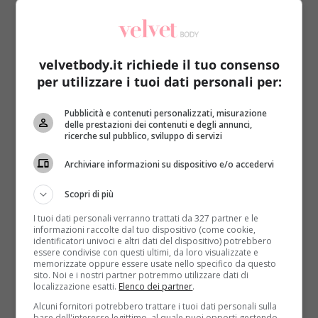
stato di salute della donna ha avuto un improvviso
tracollo che ha gettato un velo di incertezza su quel
lieto evento desiderato dal profondo del cuore.
velvetbody.it richiede il tuo consenso
La loro era stata una storia d’amore basata sin dal
per utilizzare i tuoi dati personali per:
principio sulla giocosità e sulla complicità. Chiara ed
Emilio, infatti, avevano sempre condiviso la passione
Pubblicità e contenuti personalizzati, misurazione
per i videogiochi.
Stavano insieme da 7 anni
,
delle prestazioni dei contenuti e degli annunci,
ovvero da quando si erano incontrati, conosciuti e
ricerche sul pubblico, sviluppo di servizi
quindi innamorati.
Chiara però era già malata di
Archiviare informazioni su dispositivo e/o accedervi
cancro
. Non che la malattia avesse impedito alla
coppia di cominciare una bella relazione. Al contrario,
Scopri di più
quel sentimento era stata per lei una vera fonte di
I tuoi dati personali verranno trattati da 327 partner e le
speranza e voglia di vivere, dandole la forza di
informazioni raccolte dal tuo dispositivo (come cookie,
lottare con tutta se stessa per sopravvivere.
identificatori univoci e altri dati del dispositivo) potrebbero
essere condivise con questi ultimi, da loro visualizzate e
memorizzate oppure essere usate nello specifico da questo
Un improvviso peggioramento ha però smontato
sito. Noi e i nostri partner potremmo utilizzare dati di
ogni progetto
. Recatasi al pronto soccorso e poi
localizzazione esatti.
Elenco dei partner
.
presso l’ospedale San Giuseppe di Empoli, Chiara si
Alcuni fornitori potrebbero trattare i tuoi dati personali sulla
era indebolita. I medici a quel punto avevano
base dell'interesse legittimo, al quale puoi opporti gestendo