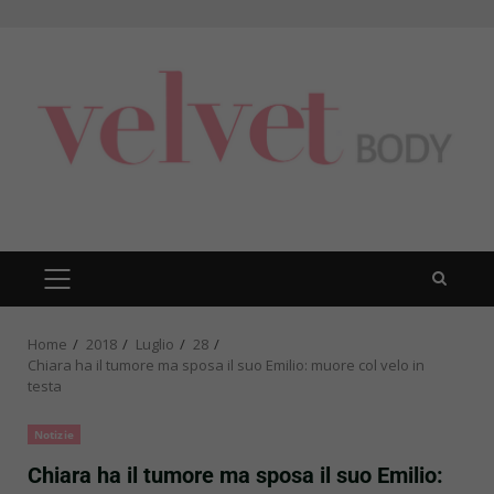
Skip
to
content
PRIMARY
MENU
Home
2018
Luglio
28
Chiara ha il tumore ma sposa il suo Emilio: muore col velo in
testa
Notizie
Chiara ha il tumore ma sposa il suo Emilio: