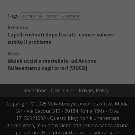
Tags:
Coca Cola
Yogurt
Zuccheri
Continue
Previous:
Capelli rovinati dopo l’estate: come risolvere
Reading
subito il problema
Next:
Maiali uccisi a martellate: ad Ancona
l’allevamento degli orrori [VIDEO]
Redazione
Disclaimer
Privacy Policy
Copyright © 2025 Velvetbody.it proprietà di Jws Media
Srl - Via Cavour 310 - 00184 Roma (RM) - P.Iva
17132921002 - Questo blog non è una testata
giornalistica, in quanto viene aggiornato senza alcuna
periodicità. Non può pertanto considerarsi un