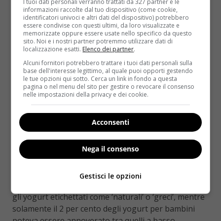
I tuoi dati personali verranno trattati da 327 partner e le
informazioni raccolte dal tuo dispositivo (come cookie,
ancora se con un gusto fruttato e fresco.
identificatori univoci e altri dati del dispositivo) potrebbero
Ovviamente la ricerca non vuole dire che tutti gli
essere condivise con questi ultimi, da loro visualizzate e
memorizzate oppure essere usate nello specifico da questo
yogurt siano da considerarsi nemici della linea e della
sito. Noi e i nostri partner potremmo utilizzare dati di
salute. Semmai, invita a controllare bene le etichette
localizzazione esatti.
Elenco dei partner
.
e a non fidarsi di tutti gli yogurt proposti dal
Alcuni fornitori potrebbero trattare i tuoi dati personali sulla
bancone del supermercato. I ricercatori hanno
base dell'interesse legittimo, al quale puoi opporti gestendo
le tue opzioni qui sotto. Cerca un link in fondo a questa
valutato
il contenuto di nutrienti di quasi 900
pagina o nel menu del sito per gestire o revocare il consenso
yogurt e prodotti a base di yogurt
disponibili
nelle impostazioni della privacy e dei cookie.
presso 5 delle principali catene di supermercati on-
line del Regno Unito.
Acconsenti
Gli alimenti sono stati divisi in 2 categorie:
quelli con
meno di 5 grammi di zucchero per 100 grammi
Nega il consenso
hanno ottenuto il via libera
, mentre quelli con 22,5
grammi per 100 grammi sono da considerarsi ricchi
Gestisci le opzioni
di zuccheri. Ad uscirne vincitori sono stati solamente
gli yogurt etichettati come ‘naturali’ o ‘greci’, mentre
solamente il 2 per cento degli yogurt per bambini
poteva essere annoverato tra quelli a basso