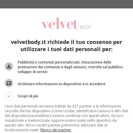
velvetbody.it richiede il tuo consenso per
utilizzare i tuoi dati personali per:
Pubblicità e contenuti personalizzati, misurazione delle
prestazioni dei contenuti e degli annunci, ricerche sul pubblico,
 di ictus o infarto se non se ne riescono a fare almeno 10
sviluppo di servizi
ta di
‘prova del 9’
della virilità, le flessioni sono considerate 
Archiviare informazioni su dispositivo e/o accedervi
nti dall’università di
Harvard
(Usa), pubblicato sulla rivista
J
, infatti, gli uomini di mezza età
che non riescono a comple
Scopri di più
infarti o ictus
. Al contrario, essere in grado di farne più di 4
10 anni.
I tuoi dati personali verranno trattati da 327 partner e le informazioni
raccolte dal tuo dispositivo (come cookie, identificatori univoci e altri dati
del dispositivo) potrebbero essere condivise con questi ultimi, da loro
visualizzate e memorizzate oppure essere usate nello specifico da
questo sito. Noi e i nostri partner potremmo utilizzare dati di
localizzazione esatti.
Elenco dei partner
.