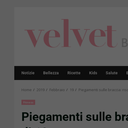
Skip
to
content
Notizie
Bellezza
Ricette
Kids
Salute
Home
2019
Febbraio
19
Piegamenti sulle braccia: ris
Fitness
Piegamenti sulle bra