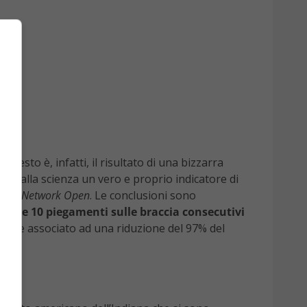
. Questo è, infatti, il risultato di una bizzarra
oggi dalla scienza un vero e proprio indicatore di
ama Network Open
. Le conclusioni sono
tare 10 piegamenti sulle braccia consecutivi
0 viene associato ad una riduzione del 97% del