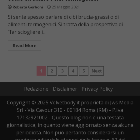
Roberta Gerboni
25 Maggio 2021
Si sente spesso parlare di cibi brucia-grassi o di
alimenti termogenici. Si tratta della prospettiva di
“far sciogliere i...
Read More
Paginazione
1
2
3
4
5
Next
degli
Redazione
Disclaimer
Privacy Policy
articoli
Copyright © 2025 Velvetbody.it proprietà di Jws Media
Srl - Via Cavour 310 - 00184 Roma (RM) - P.Iva
17132921002 - Questo blog non è una testata
giornalistica, in quanto viene aggiornato senza alcuna
periodicità. Non può pertanto considerarsi un
prodotto editoriale ai sensi della legge n. 62 del