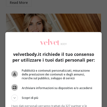
Read More
velvetbody.it richiede il tuo consenso
per utilizzare i tuoi dati personali per:
Come le star
Primo Piano
Pubblicità e contenuti personalizzati, misurazione
Il caschetto biondo di Martina Colombari: il
delle prestazioni dei contenuti e degli annunci,
ricerche sul pubblico, sviluppo di servizi
taglio retrò che sta bene a tutte
Archiviare informazioni su dispositivo e/o accedervi
Roberta Gerboni
27 Maggio 2021
L’estate 2021 sarà un’esplosione di luce e tagli che
Scopri di più
oscillano tra il retrò e il moderno. La...
I tuoi dati personali verranno trattati da 327 partner e le