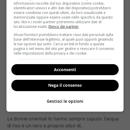
informazioni raccolte dal tuo dispositivo (come cookie,
Read More
identificatori univoci e altri dati del dispositivo) potrebbero
essere condivise con questi ultimi, da loro visualizzate e
memorizzate oppure essere usate nello specifico da questo
sito. Noi e i nostri partner potremmo utilizzare dati di
localizzazione esatti.
Elenco dei partner
.
Alcuni fornitori potrebbero trattare i tuoi dati personali sulla
base dell'interesse legittimo, al quale puoi opporti gestendo
le tue opzioni qui sotto. Cerca un link in fondo a questa
pagina o nel menu del sito per gestire o revocare il consenso
nelle impostazioni della privacy e dei cookie.
Acconsenti
Fatti in casa
Primo Piano
Nega il consenso
Acqua di riso per la rinascita dei capelli:
come ottenerla e usarla
Gestisci le opzioni
Roberta Gerboni
27 Maggio 2021
Le donne orientali lo hanno sempre saputo: l’acqua
di riso è un vero e proprio elisir di...