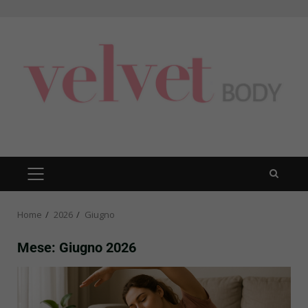
Skip
to
content
PRIMARY
MENU
Home
2026
Giugno
Mese:
Giugno 2026