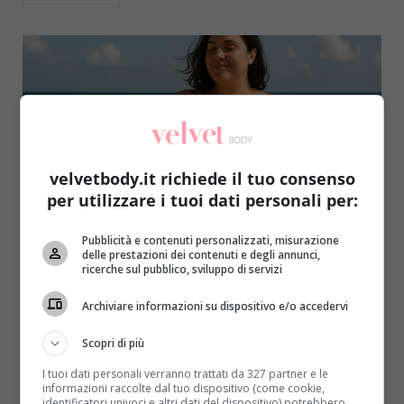
velvetbody.it richiede il tuo consenso
per utilizzare i tuoi dati personali per:
Benessere
Pubblicità e contenuti personalizzati, misurazione
delle prestazioni dei contenuti e degli annunci,
Accettazione del corpo in estate: gestire i
ricerche sul pubblico, sviluppo di servizi
pensieri negativi sulla spiaggia
Archiviare informazioni su dispositivo e/o accedervi
Redazione Velvet
30 Giugno 2026
Accettazione del corpo in estate: strategie
Scopri di più
psicologiche concrete per vivere la spiaggia con più
I tuoi dati personali verranno trattati da 327 partner e le
serenità, ridurre l'ansia...
informazioni raccolte dal tuo dispositivo (come cookie,
identificatori univoci e altri dati del dispositivo) potrebbero