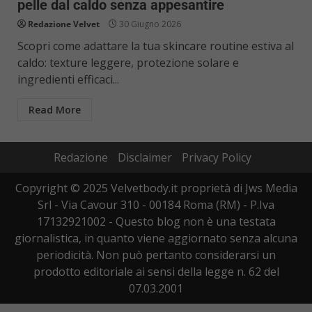
pelle dal caldo senza appesantire
Redazione Velvet
30 Giugno 2026
Scopri come adattare la tua skincare routine estiva al
caldo: texture leggere, protezione solare e
ingredienti efficaci...
Read More
Redazione
Disclaimer
Privacy Policy
Copyright © 2025 Velvetbody.it proprietà di Jws Media
Srl - Via Cavour 310 - 00184 Roma (RM) - P.Iva
17132921002 - Questo blog non è una testata
giornalistica, in quanto viene aggiornato senza alcuna
periodicità. Non può pertanto considerarsi un
prodotto editoriale ai sensi della legge n. 62 del
07.03.2001