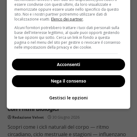
essere condivise con questi ultimi, da loro visualizzate e
Read More
memorizzate oppure essere usate nello specifico da questo
sito. Noi e i nostri partner potremmo utilizzare dati di
localizzazione esatti.
Elenco dei partner
.
Alcuni fornitori potrebbero trattare i tuoi dati personali sulla
base dell'interesse legittimo, al quale puoi opporti gestendo
le tue opzioni qui sotto. Cerca un link in fondo a questa
pagina o nel menu del sito per gestire o revocare il consenso
nelle impostazioni della privacy e dei cookie.
Acconsenti
Nega il consenso
Benessere
Gestisci le opzioni
Cicli naturali del corpo: vivere in armonia
con i ritmi biologici
Redazione Velvet
30 Giugno 2026
Scopri come i cicli naturali del corpo — ritmo
circadiano, ciclo mestruale e stagioni — influenzano