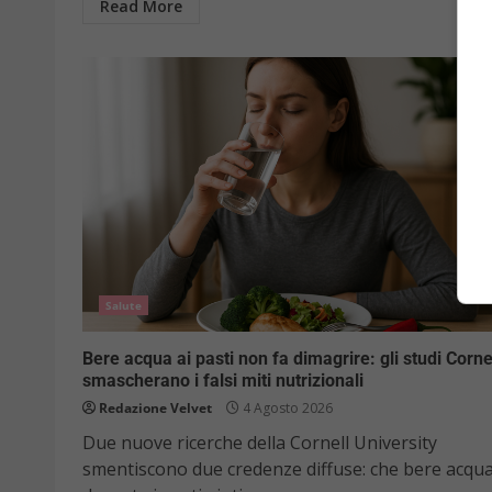
Read More
Salute
Bere acqua ai pasti non fa dimagrire: gli studi Corne
smascherano i falsi miti nutrizionali
Redazione Velvet
4 Agosto 2026
Due nuove ricerche della Cornell University
smentiscono due credenze diffuse: che bere acqu