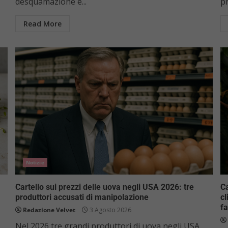
desquamazione e...
pr
Read More
Notizie
Cartello sui prezzi delle uova negli USA 2026: tre
Ca
produttori accusati di manipolazione
cl
fa
Redazione Velvet
3 Agosto 2026
Nel 2026 tre grandi produttori di uova negli USA