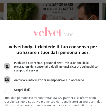
velvetbody.it richiede il tuo consenso per
utilizzare i tuoi dati personali per:
Salute
Pubblicità e contenuti personalizzati, misurazione delle
prestazioni dei contenuti e degli annunci, ricerche sul pubblico,
Epidemia di ciclosporiasi negli USA (luglio 2026):
Ba
sviluppo di servizi
quasi 3mila casi e il ruolo dei tagli ai CDC
lo
Redazione Velvet
4 Agosto 2026
Archiviare informazioni su dispositivo e/o accedervi
e
Quasi 3mila casi di ciclosporiasi registrati in almeno
I
Scopri di più
i,
19 Stati USA nel luglio 2026. Scopri i sintomi,...
in
su
I tuoi dati personali verranno trattati da 327 partner e le informazioni
Read More
raccolte dal tuo dispositivo (come cookie, identificatori univoci e altri dati
del dispositivo) potrebbero essere condivise con questi ultimi, da loro