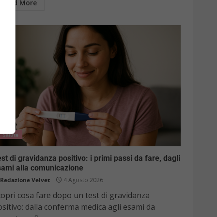
Read More
Salute
st di gravidanza positivo: i primi passi da fare, dagli
sami alla comunicazione
Redazione Velvet
4 Agosto 2026
opri cosa fare dopo un test di gravidanza
sitivo: dalla conferma medica agli esami da