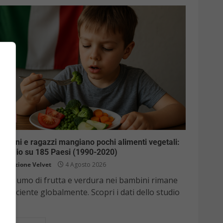
Kids
mbini e ragazzi mangiano pochi alimenti vegetali:
 studio su 185 Paesi (1990-2020)
Redazione Velvet
4 Agosto 2026
l consumo di frutta e verdura nei bambini rimane
sufficiente globalmente. Scopri i dati dello studio
...