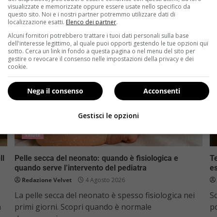
visualizzate e memorizzate oppure essere usate nello specifico da
questo sito. Noi e i nostri partner potremmo utilizzare dati di
localizzazione esatti.
Elenco dei partner
.
Alcuni fornitori potrebbero trattare i tuoi dati personali sulla base
dell'interesse legittimo, al quale puoi opporti gestendo le tue opzioni qui
sotto. Cerca un link in fondo a questa pagina o nel menu del sito per
gestire o revocare il consenso nelle impostazioni della privacy e dei
cookie.
Nega il consenso
Acconsenti
Gestisci le opzioni
Salute
ll
Pelle secca del neonato: quando è fisiologica e
Te
quando serve l’intervento del pediatra
e
Redazione Velvet
4 Agosto 2026
La pelle secca del neonato è spesso fisiologica nei
Sc
a
primi giorni. Scopri quando è normale
po