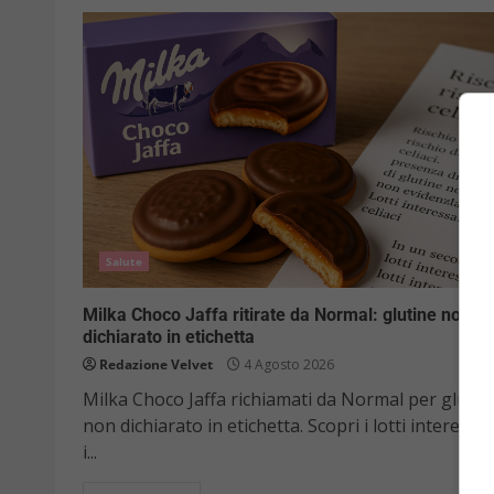
Salute
Milka Choco Jaffa ritirate da Normal: glutine non
dichiarato in etichetta
Redazione Velvet
4 Agosto 2026
Milka Choco Jaffa richiamati da Normal per glutin
non dichiarato in etichetta. Scopri i lotti interessat
i...