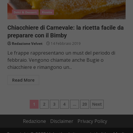
Dolci & Dessert
Ricette
Chiacchiere di Carnevale: la ricetta facile da
preparare con il Bimby
Redazione Velvet
14 Febbraio 2019
Le frappe rappresentano un must del periodo di
febbraio. Vengono chiamate anche Bugie o
chiacchiere e rimangono un...
Read More
Paginazione
1
2
3
4
…
20
Next
degli
Redazione
Disclaimer
Privacy Policy
articoli