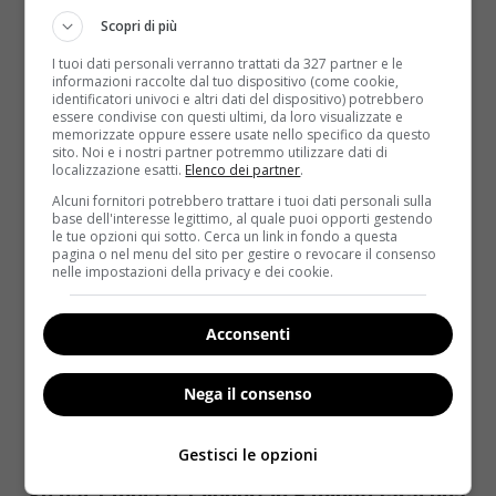
prepara in padella ed è squisita
Scopri di più
Lorena Campovisano
10 Maggio 2023
I tuoi dati personali verranno trattati da 327 partner e le
Con questa ricetta puoi dimenticare il forno: con
informazioni raccolte dal tuo dispositivo (come cookie,
identificatori univoci e altri dati del dispositivo) potrebbero
poche mosse ed una padella preparerai la torta di...
essere condivise con questi ultimi, da loro visualizzate e
memorizzate oppure essere usate nello specifico da questo
sito. Noi e i nostri partner potremmo utilizzare dati di
Read More
localizzazione esatti.
Elenco dei partner
.
Alcuni fornitori potrebbero trattare i tuoi dati personali sulla
base dell'interesse legittimo, al quale puoi opporti gestendo
le tue opzioni qui sotto. Cerca un link in fondo a questa
pagina o nel menu del sito per gestire o revocare il consenso
nelle impostazioni della privacy e dei cookie.
Acconsenti
Nega il consenso
Dolci & Dessert
Gestisci le opzioni
Se hai 1 mela e 1 yogurt in 5 minuti farai una