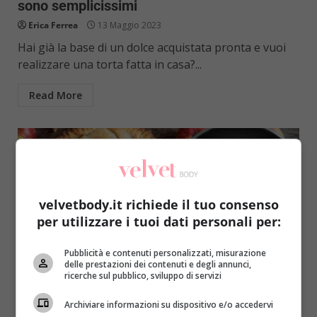
sono semplicissimi
Erica Ferrea
13 Maggio 2023
Hai già la base di un dolce acquistata pronta e vuoi
realizzare una torta fatta in casa?...
Read More
velvetbody.it richiede il tuo consenso
per utilizzare i tuoi dati personali per:
Pubblicità e contenuti personalizzati, misurazione
delle prestazioni dei contenuti e degli annunci,
Dolci & Dessert
ricerche sul pubblico, sviluppo di servizi
Archiviare informazioni su dispositivo e/o accedervi
Torta di mele (ricetta velocissima): si