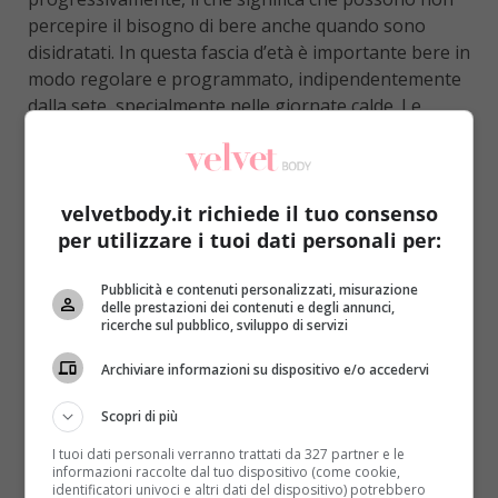
percepire il bisogno di bere anche quando sono
disidratati. In questa fascia d’età è importante bere in
modo regolare e programmato, indipendentemente
dalla sete, specialmente nelle giornate calde. Le
famiglie e i caregiver dovrebbero essere consapevoli
di questo rischio e incoraggiare piccole assunzioni
frequenti durante la giornata.
velvetbody.it richiede il tuo consenso
I bambini: abitudini da costruire fin
per utilizzare i tuoi dati personali per:
da piccoli
Pubblicità e contenuti personalizzati, misurazione
delle prestazioni dei contenuti e degli annunci,
I bambini sono più vulnerabili alla disidratazione
ricerche sul pubblico, sviluppo di servizi
rispetto agli adulti perché hanno una superficie
corporea relativamente maggiore rispetto al volume
Archiviare informazioni su dispositivo e/o accedervi
corporeo e spesso si dimenticano di bere quando
Scopri di più
sono presi dal gioco. Incoraggiarli a bere acqua
regolarmente durante la giornata, specialmente
I tuoi dati personali verranno trattati da 327 partner e le
informazioni raccolte dal tuo dispositivo (come cookie,
nelle giornate calde e durante l’attività fisica, è una
identificatori univoci e altri dati del dispositivo) potrebbero