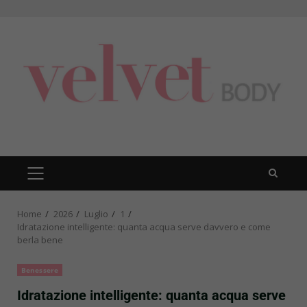
Skip
to
content
PRIMARY
MENU
Home
2026
Luglio
1
Idratazione intelligente: quanta acqua serve davvero e come
berla bene
Benessere
Idratazione intelligente: quanta acqua serve