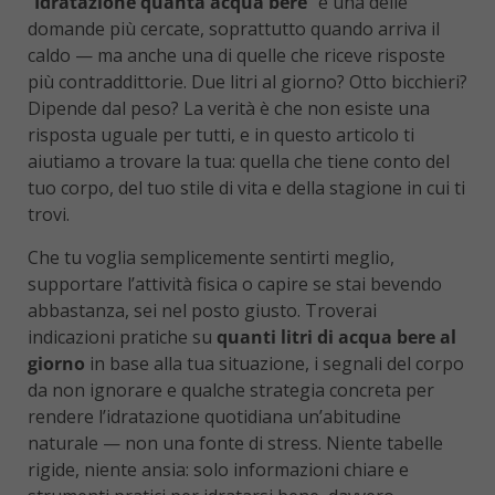
“
Idratazione quanta acqua bere
” è una delle
domande più cercate, soprattutto quando arriva il
caldo — ma anche una di quelle che riceve risposte
più contraddittorie. Due litri al giorno? Otto bicchieri?
Dipende dal peso? La verità è che non esiste una
risposta uguale per tutti, e in questo articolo ti
aiutiamo a trovare la tua: quella che tiene conto del
tuo corpo, del tuo stile di vita e della stagione in cui ti
trovi.
Che tu voglia semplicemente sentirti meglio,
supportare l’attività fisica o capire se stai bevendo
abbastanza, sei nel posto giusto. Troverai
indicazioni pratiche su
quanti litri di acqua bere al
giorno
in base alla tua situazione, i segnali del corpo
da non ignorare e qualche strategia concreta per
rendere l’idratazione quotidiana un’abitudine
naturale — non una fonte di stress. Niente tabelle
rigide, niente ansia: solo informazioni chiare e