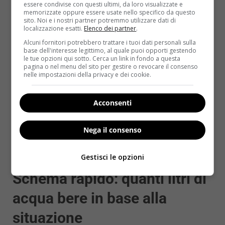
buona abitudine da costruire fin da piccoli. Frutta
essere condivise con questi ultimi, da loro visualizzate e
memorizzate oppure essere usate nello specifico da questo
fresca e verdura possono aiutare a integrare i liquidi
sito. Noi e i nostri partner potremmo utilizzare dati di
in modo naturale e gustoso.
localizzazione esatti.
Elenco dei partner
.
Alcuni fornitori potrebbero trattare i tuoi dati personali sulla
In gravidanza e allattamento
base dell'interesse legittimo, al quale puoi opporti gestendo
le tue opzioni qui sotto. Cerca un link in fondo a questa
pagina o nel menu del sito per gestire o revocare il consenso
Il fabbisogno idrico aumenta durante la gravidanza
nelle impostazioni della privacy e dei cookie.
e, ancora di più, durante l’allattamento: produrre
latte richiede una quantità significativa di liquidi. Le
Acconsenti
linee guida suggeriscono un apporto aggiuntivo di
circa 0,3–0,7 litri al giorno rispetto al fabbisogno
normale, ma è sempre bene confrontarsi con il
Nega il consenso
proprio medico o ostetrica per indicazioni
personalizzate.
Gestisci le opzioni
Schema rapido: quanti litri di
acqua bere in base alla
situazione