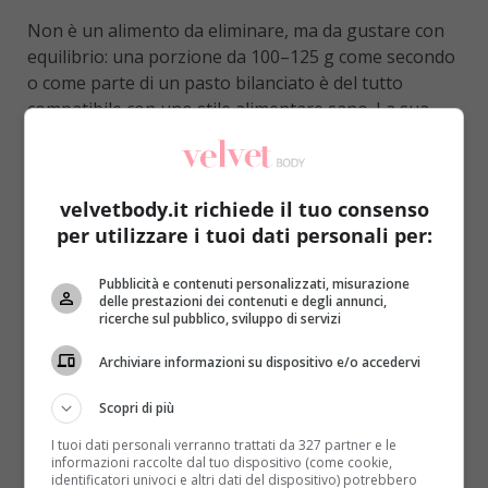
Non è un alimento da eliminare, ma da gustare con
equilibrio: una porzione da 100–125 g come secondo
o come parte di un pasto bilanciato è del tutto
compatibile con uno stile alimentare sano. La sua
ricchezza di grassi la rende saziante, il che può
aiutare a non esagerare con le quantità.
velvetbody.it richiede il tuo consenso
Mozzarella di bufala DOP e
per utilizzare i tuoi dati personali per:
intolleranza al lattosio
Pubblicità e contenuti personalizzati, misurazione
Chi è sensibile al lattosio si chiede spesso se possa
delle prestazioni dei contenuti e degli annunci,
mangiare la mozzarella di bufala DOP. La risposta è:
ricerche sul pubblico, sviluppo di servizi
dipende dal grado di intolleranza. Essendo un
Archiviare informazioni su dispositivo e/o accedervi
formaggio fresco, la mozzarella di bufala contiene
ancora una quantità discreta di lattosio — più di un
Scopri di più
formaggio stagionato, dove il lattosio si degrada nel
tempo. Se la tua sensibilità è lieve, una piccola
I tuoi dati personali verranno trattati da 327 partner e le
informazioni raccolte dal tuo dispositivo (come cookie,
porzione potrebbe essere tollerata; se è marcata, è
identificatori univoci e altri dati del dispositivo) potrebbero