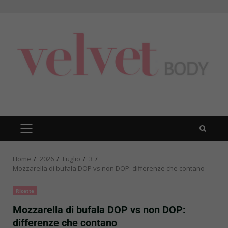
Skip
to
content
PRIMARY
MENU
Home
2026
Luglio
3
Mozzarella di bufala DOP vs non DOP: differenze che contano
Ricette
Mozzarella di bufala DOP vs non DOP:
differenze che contano