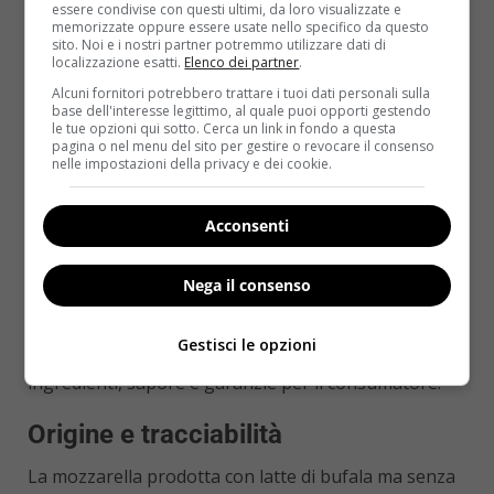
meglio consultare il medico o il dietista prima di
essere condivise con questi ultimi, da loro visualizzate e
memorizzate oppure essere usate nello specifico da questo
includerla regolarmente nella dieta. Non esistono
sito. Noi e i nostri partner potremmo utilizzare dati di
versioni “senza lattosio” certificate DOP, poiché il
localizzazione esatti.
Elenco dei partner
.
disciplinare non prevede trattamenti enzimatici sul
Alcuni fornitori potrebbero trattare i tuoi dati personali sulla
base dell'interesse legittimo, al quale puoi opporti gestendo
latte.
le tue opzioni qui sotto. Cerca un link in fondo a questa
pagina o nel menu del sito per gestire o revocare il consenso
Mozzarella di bufala DOP vs
nelle impostazioni della privacy e dei cookie.
mozzarella senza DOP: le
Acconsenti
differenze principali
Nega il consenso
Mettere a confronto la
mozzarella di bufala DOP
con le varianti non certificate aiuta a capire cosa si
Gestisci le opzioni
acquista davvero. Le differenze riguardano origine,
ingredienti, sapore e garanzie per il consumatore.
Origine e tracciabilità
La mozzarella prodotta con latte di bufala ma senza