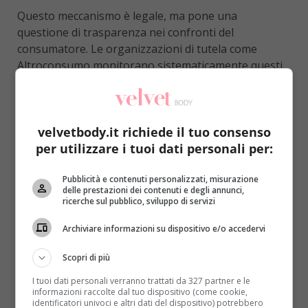
Questo meccanismo è legale, ma pone una
questione di trasparenza nei confronti del
consumatore. Le organizzazioni di tutela come
Altroconsumo monitorano sistematicamente questi
fenomeni proprio per aiutare i cittadini a
riconoscerli. Confrontare il prezzo al chilogrammo è
uno dei modi più efficaci per smascherare la
velvetbody.it richiede il tuo consenso
shrinkflation e fare confronti reali tra prodotti
per utilizzare i tuoi dati personali per:
diversi.
Vale la pena ricordare che la shrinkflation non è un
Pubblicità e contenuti personalizzati, misurazione
fenomeno esclusivo del gelato: riguarda molti settori
delle prestazioni dei contenuti e degli annunci,
ricerche sul pubblico, sviluppo di servizi
dell’alimentare, dalle merendine ai detersivi, dai
biscotti alle salse. Ma nel caso del gelato
Archiviare informazioni su dispositivo e/o accedervi
confezionato, dove la percezione del “formato” è
particolarmente legata all’esperienza di consumo —
Scopri di più
soprattutto per i bambini — la riduzione delle
I tuoi dati personali verranno trattati da 327 partner e le
porzioni può avere un impatto percepito più forte.
informazioni raccolte dal tuo dispositivo (come cookie,
identificatori univoci e altri dati del dispositivo) potrebbero