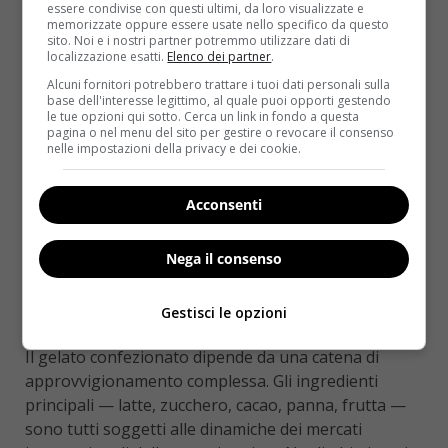
essere condivise con questi ultimi, da loro visualizzate e
Le ragioni dietro l’aumento
memorizzate oppure essere usate nello specifico da questo
sito. Noi e i nostri partner potremmo utilizzare dati di
dei prezzi dei gelati
localizzazione esatti.
Elenco dei partner
.
Alcuni fornitori potrebbero trattare i tuoi dati personali sulla
confezionati
base dell'interesse legittimo, al quale puoi opporti gestendo
le tue opzioni qui sotto. Cerca un link in fondo a questa
pagina o nel menu del sito per gestire o revocare il consenso
Capire le cause di un rincaro non significa
nelle impostazioni della privacy e dei cookie.
giustificarlo acriticamente, ma aiuta a
contestualizzarlo e a fare scelte più consapevoli. Nel
Acconsenti
caso dei
gelati confezionati prezzi
, le ragioni sono
molteplici e si intrecciano tra loro.
Nega il consenso
L’inflazione generale delle materie
Gestisci le opzioni
prime
Il gelato confezionato dipende da una catena di
approvvigionamento complessa. Gli ingredienti
principali — latte, zucchero, cacao, panna, frutta —
sono tutti soggetti alle dinamiche dei mercati