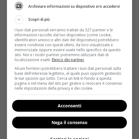
Archiviare informazioni su dispositivo e/o accedervi
Scopri di più
I tuoi dati personali verranno trattati da 327 partner e le
informazioni raccolte dal tuo dispositivo (come cookie,
identificatori univoci e altri dati del dispositivo) potrebbero
essere condivise con questi ultimi, da loro visualizzate e
memorizzate oppure essere usate nello specifico da questo
sito. Noi e i nostri partner potremmo utilizzare dati di
Notizie
localizzazione esatti.
Elenco dei partner
.
Alcuni fornitori potrebbero trattare i tuoi dati personali sulla
Uriage: l’acqua termale protagonista di
base dell'interesse legittimo, al quale puoi opporti gestendo
le tue opzioni qui sotto. Cerca un link in fondo a questa
un’intera linea cosmetica
pagina o nel menu del sito per gestire o revocare il consenso
nelle impostazioni della privacy e dei cookie.
Redazione
11 Agosto 2014
L’idea è stata concretizzata all’inizio degli anni
Novanta: creare una linea cosmetica basata
Acconsenti
sull’acqua termale di Uriage....
Nega il consenso
Read More