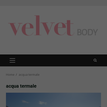
Skip
to
content
PRIMARY
MENU
Home
acqua termale
acqua termale