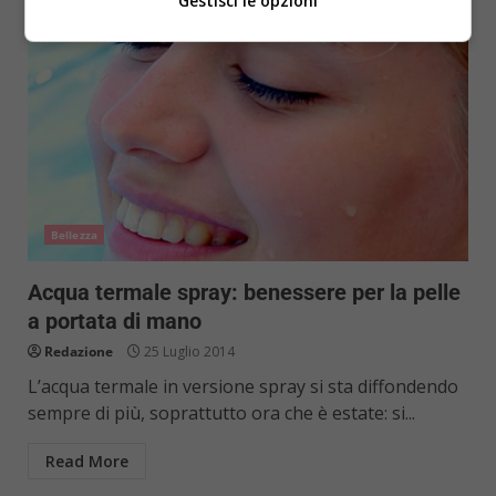
Gestisci le opzioni
Bellezza
Acqua termale spray: benessere per la pelle
a portata di mano
Redazione
25 Luglio 2014
L’acqua termale in versione spray si sta diffondendo
sempre di più, soprattutto ora che è estate: si...
Read More