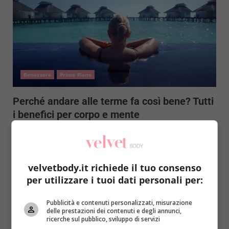
Benessere
Primo Piano
Perché andare alle terme fa così bene? Tutti
i benefici per corpo e mente
Roberta Gerboni
18 Giugno 2021
Già gli antichi Romani non potevano farne a meno,
pur non conoscendone le proprietà benefiche nel
velvetbody.it richiede il tuo consenso
dettaglio....
per utilizzare i tuoi dati personali per:
Read More
Pubblicità e contenuti personalizzati, misurazione
delle prestazioni dei contenuti e degli annunci,
ricerche sul pubblico, sviluppo di servizi