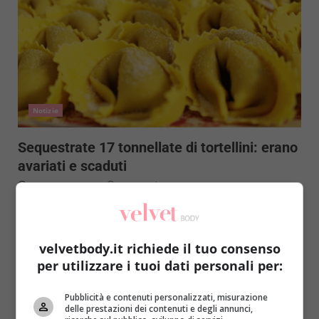
Notizie
Sequestrate 17 tonnellate di tortellini: erano
avariati e scaduti
Raffaella Mazzei
28 Dicembre 2016
Momento nero per alcuni cibi made in Italy:
continuano i sequestri tra i prodotti più consumati
durante...
velvetbody.it richiede il tuo consenso
per utilizzare i tuoi dati personali per:
Read More
Pubblicità e contenuti personalizzati, misurazione
delle prestazioni dei contenuti e degli annunci,