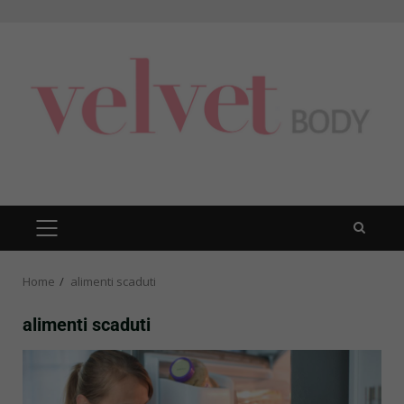
Skip
to
content
PRIMARY
MENU
Home
alimenti scaduti
alimenti scaduti