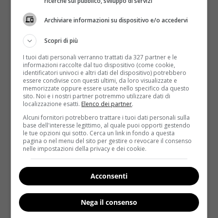
ricerche sul pubblico, sviluppo di servizi
Archiviare informazioni su dispositivo e/o accedervi
Scopri di più
I tuoi dati personali verranno trattati da 327 partner e le
informazioni raccolte dal tuo dispositivo (come cookie,
identificatori univoci e altri dati del dispositivo) potrebbero
essere condivise con questi ultimi, da loro visualizzate e
memorizzate oppure essere usate nello specifico da questo
Salute
sito. Noi e i nostri partner potremmo utilizzare dati di
localizzazione esatti.
Elenco dei partner
.
I cibi scaduti si possono mangiare? Dieci
Alcuni fornitori potrebbero trattare i tuoi dati personali sulla
base dell'interesse legittimo, al quale puoi opporti gestendo
alimenti che non si devono buttare
le tue opzioni qui sotto. Cerca un link in fondo a questa
pagina o nel menu del sito per gestire o revocare il consenso
Redazione
28 Gennaio 2016
nelle impostazioni della privacy e dei cookie.
Quando si va al supermercato si è tentati da mille
prodotti che ‘possono tornare utili’: poi però...
Acconsenti
Read More
Nega il consenso