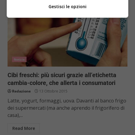
Gestisci le opzioni
Notizie
Cibi freschi: più sicuri grazie all’etichetta
cambia-colore, che allerta i consumatori
Redazione
13 Ottobre 2015
Latte, yogurt, formaggi, uova. Davanti al banco frigo
dei supermercati (ma anche aprendo il frigorifero di
casa),...
Read More