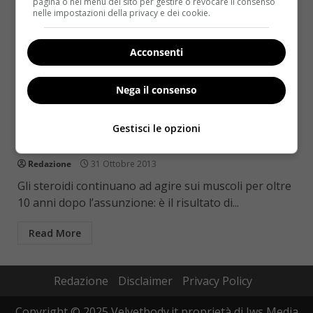
pagina o nel menu del sito per gestire o revocare il consenso
nelle impostazioni della privacy e dei cookie.
Acconsenti
Nega il consenso
Fitness
Gestisci le opzioni
Steroidi, gli effetti collaterali durano 10 anni
Redazione
31 Ottobre 2013
Gli steroidi continuano ad agire sui muscoli per oltre
10 anni dopo l’assunzione: è il risultato di...
Read More
Redazione
Disclaimer
Privacy Policy
Copyright © 2025 Velvetbody.it proprietà di Jws Media