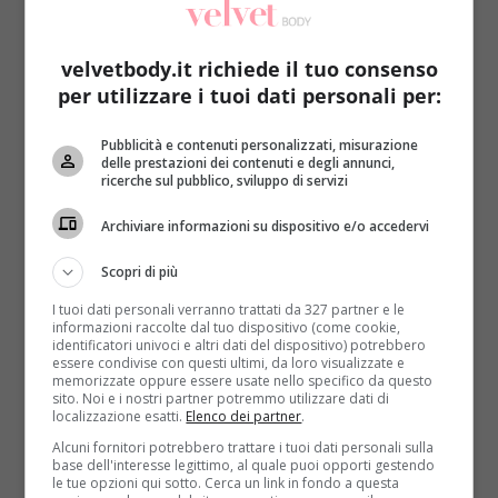
velvetbody.it richiede il tuo consenso
per utilizzare i tuoi dati personali per:
Pubblicità e contenuti personalizzati, misurazione
delle prestazioni dei contenuti e degli annunci,
Fitness
ricerche sul pubblico, sviluppo di servizi
Il body builder è morto di cancro dopo anni di
Archiviare informazioni su dispositivo e/o accedervi
steroidi e “diete” da 10.000 calorie al giorno
Scopri di più
Redazione
15 Dicembre 2015
I tuoi dati personali verranno trattati da 327 partner e le
Gli errori di gioventù si pagano sempre. Con qualche
informazioni raccolte dal tuo dispositivo (come cookie,
anno di ritardo, ma alla fine tutti i...
identificatori univoci e altri dati del dispositivo) potrebbero
essere condivise con questi ultimi, da loro visualizzate e
memorizzate oppure essere usate nello specifico da questo
Read More
sito. Noi e i nostri partner potremmo utilizzare dati di
localizzazione esatti.
Elenco dei partner
.
Alcuni fornitori potrebbero trattare i tuoi dati personali sulla
base dell'interesse legittimo, al quale puoi opporti gestendo
le tue opzioni qui sotto. Cerca un link in fondo a questa