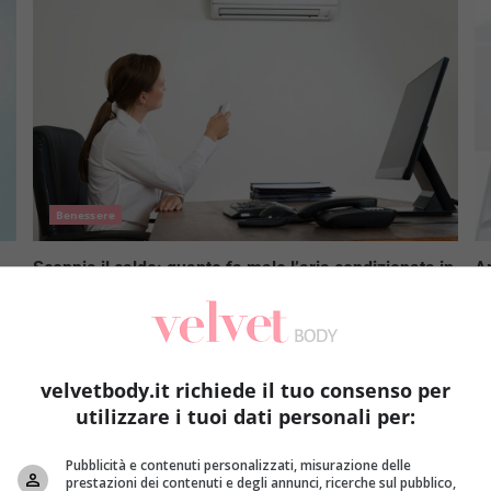
Benessere
a
Scoppia il caldo: quanto fa male l’aria condizionata in
Ar
ufficio?
l
Redazione
5 Luglio 2018
le
Le temperature esterne si alzano e con esse si
La
accendono i condizionatori delle abitazioni ma
pa
velvetbody.it richiede il tuo consenso per
soprattutto degli...
utilizzare i tuoi dati personali per:
Read More
Pubblicità e contenuti personalizzati, misurazione delle
prestazioni dei contenuti e degli annunci, ricerche sul pubblico,