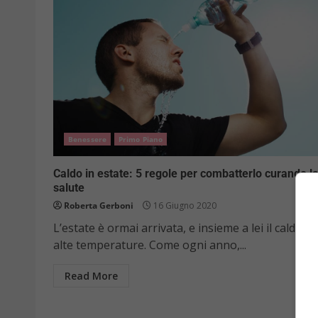
Benessere
Primo Piano
Caldo in estate: 5 regole per combatterlo curando l
salute
Roberta Gerboni
16 Giugno 2020
L’estate è ormai arrivata, e insieme a lei il caldo e 
alte temperature. Come ogni anno,...
Read More