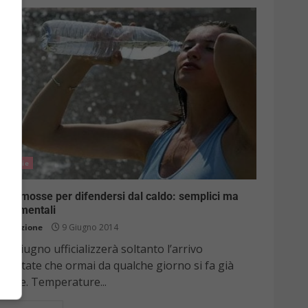
Notizie
 10 mosse per difendersi dal caldo: semplici ma
ondamentali
Redazione
9 Giugno 2014
 21 giugno ufficializzerà soltanto l’arrivo
ll’estate che ormai da qualche giorno si fa già
ntire. Temperature...