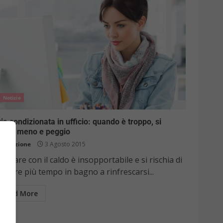
Notizie
ia condizionata in ufficio: quando è troppo, si
avora meno e peggio
Redazione
3 Agosto 2015
vorare con il caldo è insopportabile e si rischia di
ssare più tempo in bagno a rinfrescarsi...
Read More