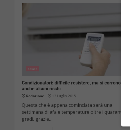
Salute
Condizionatori: difficile resistere, ma si corrono
anche alcuni rischi
Redazione
13 Luglio 2015
Questa che è appena cominciata sarà una
settimana di afa e temperature oltre i quaranta
gradi, grazie...