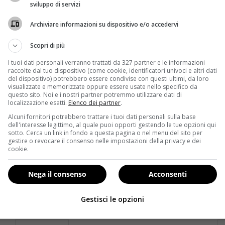
sviluppo di servizi
Archiviare informazioni su dispositivo e/o accedervi
Scopri di più
I tuoi dati personali verranno trattati da 327 partner e le informazioni
raccolte dal tuo dispositivo (come cookie, identificatori univoci e altri dati
del dispositivo) potrebbero essere condivise con questi ultimi, da loro
visualizzate e memorizzate oppure essere usate nello specifico da
questo sito. Noi e i nostri partner potremmo utilizzare dati di
localizzazione esatti.
Elenco dei partner
.
Alcuni fornitori potrebbero trattare i tuoi dati personali sulla base
Bellezza
dell'interesse legittimo, al quale puoi opporti gestendo le tue opzioni qui
sotto. Cerca un link in fondo a questa pagina o nel menu del sito per
gestire o revocare il consenso nelle impostazioni della privacy e dei
Acqua termale spray: benessere per la pelle a
Le
cookie.
portata di mano
f
Redazione
25 Luglio 2014
Nega il consenso
Acconsenti
L’acqua termale in versione spray si sta
Il
diffondendo sempre di più, soprattutto ora che è
de
Gestisci le opzioni
estate: si...
se