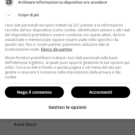
Archiviare informazioni su dispositivo e/o accedervi
Scopri di più
I tuoi dati personali verranno trattati da 327 partner e le informazioni
raccolte dal tuo dispositivo (come cookie, identificatori univoci e altri dati
del dispositivo) potrebbero essere condivise con questi ultimi, da loro
visualizzate e memorizzate oppure essere usate nello specifico da
questo sito. Noi e i nostri partner potremmo utilizzare dati di
localizzazione esatti.
Elenco dei partner
.
Alcuni fornitori potrebbero trattare i tuoi dati personali sulla base
Salute
dell'interesse legittimo, al quale puoi opporti gestendo le tue opzioni qui
sotto. Cerca un link in fondo a questa pagina o nel menu del sito per
gestire o revocare il consenso nelle impostazioni della privacy e dei
ri
Scuola: approvati i vaccini obbligatori. Quali gratuiti
cookie.
per ogni età?
Raffaella Mazzei
27 Gennaio 2017
Nega il consenso
Acconsenti
Stato e Regioni hanno raggiunto un accordo per
rendere obbligatori alcuni vaccini per asili nido e
Gestisci le opzioni
scuole...
Read More