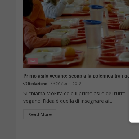
Kids
Primo asilo vegano: scoppia la polemica tra i genito
Redazione
20 Aprile 2018
Si chiama Mokita ed è il primo asilo del tutto
vegano: l’idea è quella di insegnare ai...
Read More