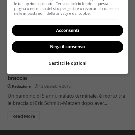
le tue opzioni qui sotto. Cerca un link in fondo a questa
pagina o nel menu del sito per gestire o revocare il consenso
nelle impostazioni della privacy e dei cookie.
Acconsenti
Nega il consenso
Notizie
Bimbo di 5 anni chiede di incontrare Babbo
Gestisci le opzioni
Natale per la prima volta e muore tra le sue
braccia
Redazione
12 Dicembre 2016
Un bambino di 5 anni, malato terminale, è morto tra
le braccia di Eric Schmitt-Matzen dopo aver...
Read More