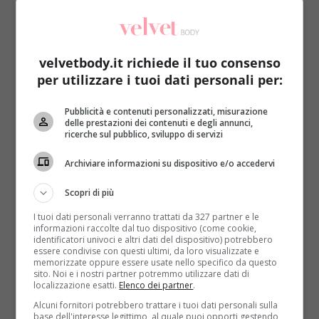
velvetbody.it richiede il tuo consenso
per utilizzare i tuoi dati personali per:
Fatti in casa
Pubblicità e contenuti personalizzati, misurazione
delle prestazioni dei contenuti e degli annunci,
ricerche sul pubblico, sviluppo di servizi
Natala creare l’atmosfera: luci, musica e
cucina in casa
Archiviare informazioni su dispositivo e/o accedervi
Roberta Gerboni
25 Novembre 2020
Scopri di più
La casa è il luogo in cui alcuni trascorrono la
maggior parte del loro tempo, o dove...
I tuoi dati personali verranno trattati da 327 partner e le
informazioni raccolte dal tuo dispositivo (come cookie,
identificatori univoci e altri dati del dispositivo) potrebbero
Read More
essere condivise con questi ultimi, da loro visualizzate e
memorizzate oppure essere usate nello specifico da questo
sito. Noi e i nostri partner potremmo utilizzare dati di
localizzazione esatti.
Elenco dei partner
.
Alcuni fornitori potrebbero trattare i tuoi dati personali sulla
base dell'interesse legittimo, al quale puoi opporti gestendo