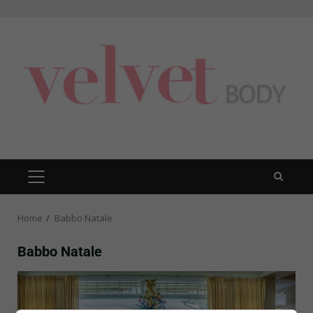
Skip
to
content
PRIMARY
MENU
Home
Babbo Natale
Babbo Natale