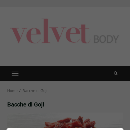
Skip
to
content
PRIMARY
MENU
Home
Bacche di Goji
Bacche di Goji