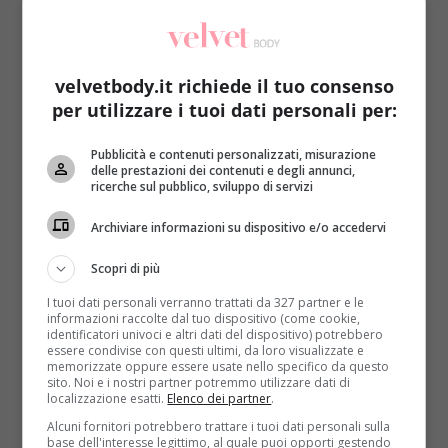
velvetbody.it richiede il tuo consenso
per utilizzare i tuoi dati personali per:
Benessere
Primo Piano
Pubblicità e contenuti personalizzati, misurazione
delle prestazioni dei contenuti e degli annunci,
ricerche sul pubblico, sviluppo di servizi
Bacche di goji: tutti i benefici del frutto della
longevità
Archiviare informazioni su dispositivo e/o accedervi
Roberta Gerboni
28 Aprile 2021
Scopri di più
Hanno conquistato l’occidente con il titolo di frutto
I tuoi dati personali verranno trattati da 327 partner e le
della longevità, le bacche di goji sono dolcissime,
informazioni raccolte dal tuo dispositivo (come cookie,
gustose, ma anche...
identificatori univoci e altri dati del dispositivo) potrebbero
essere condivise con questi ultimi, da loro visualizzate e
memorizzate oppure essere usate nello specifico da questo
Read More
sito. Noi e i nostri partner potremmo utilizzare dati di
localizzazione esatti.
Elenco dei partner
.
Alcuni fornitori potrebbero trattare i tuoi dati personali sulla
base dell'interesse legittimo, al quale puoi opporti gestendo