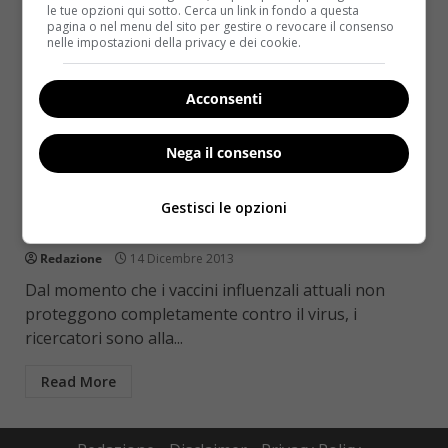
le tue opzioni qui sotto. Cerca un link in fondo a questa
pagina o nel menu del sito per gestire o revocare il consenso
nelle impostazioni della privacy e dei cookie.
Acconsenti
Nega il consenso
Salute
Gestisci le opzioni
Le bacche di Goji proteggono dall’influenza
Redazione
14 Dicembre 2013
Dal momento che i vaccini influenzali attuali non
proteggono completamente contro il virus, i
ricercatori sono alla...
Read More