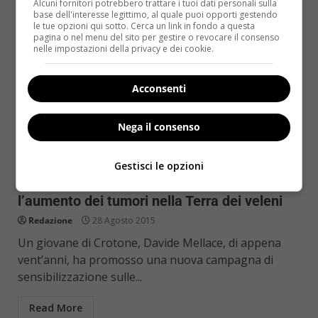
Alcuni fornitori potrebbero trattare i tuoi dati personali sulla
base dell'interesse legittimo, al quale puoi opporti gestendo
le tue opzioni qui sotto. Cerca un link in fondo a questa
pagina o nel menu del sito per gestire o revocare il consenso
nelle impostazioni della privacy e dei cookie.
Acconsenti
Nega il consenso
Notizie
Gestisci le opzioni
Crotone: Davide Mellace denuncia
l’aumento dei tumori nella Terra dei veleni
Redazione
28 Agosto 2015
Un giovane di Crotone, Davide Mellace, di appena
vent’anni, ha promosso una nuova campagna di
sensibilizzazione sulle...
Read More