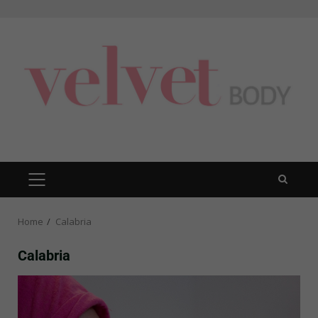
Skip
to
content
PRIMARY
MENU
Home
Calabria
Calabria