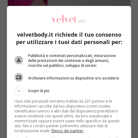
velvetbody.it richiede il tuo consenso
per utilizzare i tuoi dati personali per:
Primo Piano
Salute
Pubblicità e contenuti personalizzati, misurazione
Piano di vaccinazione covid per gli over 80:
delle prestazioni dei contenuti e degli annunci,
ricerche sul pubblico, sviluppo di servizi
modalità, calendario e informazioni regione
per regione
Archiviare informazioni su dispositivo e/o accedervi
Roberta Gerboni
10 Febbraio 2021
Scopri di più
Avviata la fase di vaccinazione degli over 80, una
I tuoi dati personali verranno trattati da 327 partner e le
tappa importante nella cosiddetta fase I del
informazioni raccolte dal tuo dispositivo (come cookie,
processo...
identificatori univoci e altri dati del dispositivo) potrebbero
essere condivise con questi ultimi, da loro visualizzate e
memorizzate oppure essere usate nello specifico da questo
Read More
sito. Noi e i nostri partner potremmo utilizzare dati di
localizzazione esatti.
Elenco dei partner
.