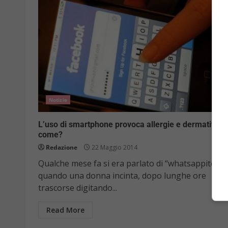
Notizie
L’uso di smartphone provoca allergie e dermatiti:
come?
Redazione
22 Maggio 2014
Qualche mese fa si era parlato di “whatsappite“,
quando una donna incinta, dopo lunghe ore
trascorse digitando...
Read More