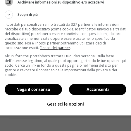
Archiviare informazioni su dispositivo e/o accedervi
Scopri di più
I tuoi dati personali verranno trattati da 327 partner e le informazioni
raccolte dal tuo dispositivo (come cookie, identificatori univoci e altri dati
del dispositivo) potrebbero essere condivise con questi ultimi, da loro
visualizzate e memorizzate oppure essere usate nello specifico da
questo sito. Noi e i nostri partner potremmo utilizzare dati di
localizzazione esatti.
Elenco dei partner
.
Alcuni fornitori potrebbero trattare i tuoi dati personali sulla base
Salute
dell'interesse legittimo, al quale puoi opporti gestendo le tue opzioni qui
sotto. Cerca un link in fondo a questa pagina o nel menu del sito per
gestire o revocare il consenso nelle impostazioni della privacy e dei
Salute: il cellulare fa male alla bocca. Ecco le
cookie.
conseguenze
Redazione
31 Luglio 2013
Nega il consenso
Acconsenti
Il cellulare fa male? Causa danni al dna e sviluppa
tumori? Secondo uno studio della Sackler Faculty...
Gestisci le opzioni
Read More