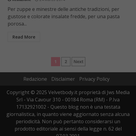
Per zuppe e minestre delle antiche tradizioni, per
gustose e colorate insalate fredde, per una pasta
porosa...
Read More
Paginazione
1
2
Next
degli
Redazione
Disclaimer
Privacy Policy
articoli
Copyright © 2025 Velvetbody.it proprietà di Jws Media
Srl - Via Cavour 310 - 00184 Roma (RM) - P.Iva
17132921002 - Questo blog non è una testata
giornalistica, in quanto viene aggiornato senza alcuna
periodicità. Non può pertanto considerarsi un
prodotto editoriale ai sensi della legge n. 62 del
07.03.2001