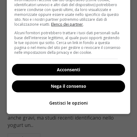
identificatori univoci e altri dati del dispositivo) potrebbero
essere condivise con questi ultimi, da loro visualizzate e
memorizzate oppure essere usate nello specifico da questo
sito. Noi e i nostri partner potremmo utilizzare dati di
localizzazione esatti.
Elenco dei partner
.
Alcuni fornitori potrebbero trattare i tuoi dati personali sulla
base dell'interesse legittimo, al quale puoi opporti gestendo
le tue opzioni qui sotto. Cerca un link in fondo a questa
pagina o nel menu del sito per gestire o revocare il consenso
nelle impostazioni della privacy e dei cookie.
Salute
Acconsenti
Ipertensione: yogurt amico delle donne,
Nega il consenso
meglio ancora se abbinato a frutta e cereali
Raffaella Mazzei
7 Marzo 2016
Gestisci le opzioni
La pressione alta può causare problemi di salute
anche gravi, ma studi recenti identificano nello
yogurt un...