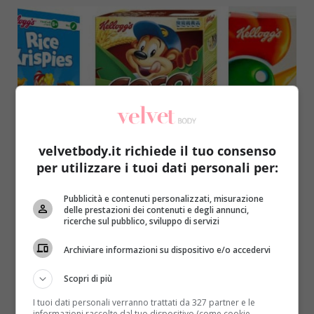
velvetbody.it richiede il tuo consenso
Notizie
per utilizzare i tuoi dati personali per:
Kellogg’s: un dipendente fa la pipì sul nastro
Pubblicità e contenuti personalizzati, misurazione
dei cereali. Il video
delle prestazioni dei contenuti e degli annunci,
ricerche sul pubblico, sviluppo di servizi
Raffaella Mazzei
17 Marzo 2016
Sul web è arrivato un video che getta fango su una
Archiviare informazioni su dispositivo e/o accedervi
delle aziende leader nel settore della...
Scopri di più
Read More
I tuoi dati personali verranno trattati da 327 partner e le
informazioni raccolte dal tuo dispositivo (come cookie,